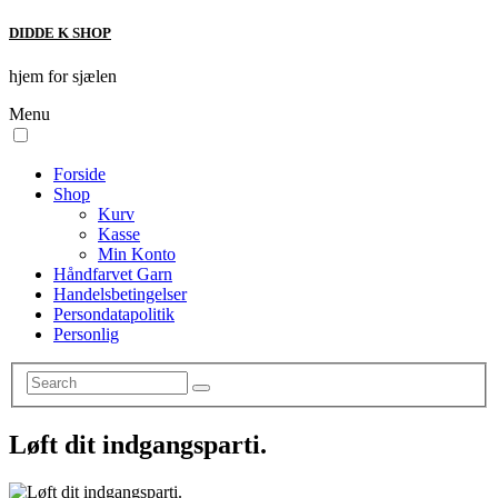
DIDDE K SHOP
hjem for sjælen
Menu
Forside
Shop
Kurv
Kasse
Min Konto
Håndfarvet Garn
Handelsbetingelser
Persondatapolitik
Personlig
Løft dit indgangsparti.