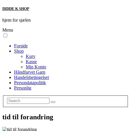
DIDDE K SHOP
hjem for sjælen
Menu
Forside
Shop
Kurv
Kasse
Min Konto
Håndfarvet Garn
Handelsbetingelser
Persondatapolitik
Personlig
tid til forandring