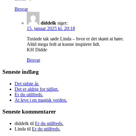
Besvar
diddelk
siger:
15. januar 2025 kl. 20:18
Tusinde tak søde Linda – hvor er det skønt at høre.
Altid mega fedt at kunne inspirere lidt.
KH Didde
Besvar
Seneste indlæg
Det sidste år.
Det er aldrig for tidligt.
Er du utilfreds.
At leve i en magisk verden.
Seneste kommentarer
diddelk
til
Er du utilfreds.
Linda
til
Er du utilfreds.