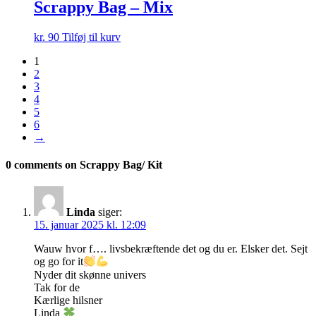
Scrappy Bag – Mix
kr.
90
Tilføj til kurv
1
2
3
4
5
6
→
0 comments on Scrappy Bag/ Kit
Linda
siger:
15. januar 2025 kl. 12:09
Wauw hvor f…. livsbekræftende det og du er. Elsker det. Sejt
og go for it
Nyder dit skønne univers
Tak for de
Kærlige hilsner
Linda