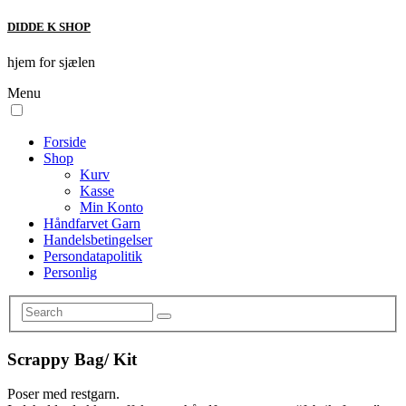
DIDDE K SHOP
hjem for sjælen
Menu
Forside
Shop
Kurv
Kasse
Min Konto
Håndfarvet Garn
Handelsbetingelser
Persondatapolitik
Personlig
Scrappy Bag/ Kit
Poser med restgarn.