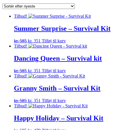
efter
seneste
Tilbud!
Summer Surprise – Survival Kit
Den
Den
kr.
585
kr.
351
Tilføj til kurv
oprindelige
aktuelle
Tilbud!
pris
pris
var:
er:
Dancing Queen – Survival kit
kr. 585.
kr. 351.
Den
Den
kr.
585
kr.
351
Tilføj til kurv
oprindelige
aktuelle
Tilbud!
pris
pris
var:
er:
Granny Smith – Survival Kit
kr. 585.
kr. 351.
Den
Den
kr.
585
kr.
351
Tilføj til kurv
oprindelige
aktuelle
Tilbud!
pris
pris
var:
er:
Happy Holiday – Survival Kit
kr. 585.
kr. 351.