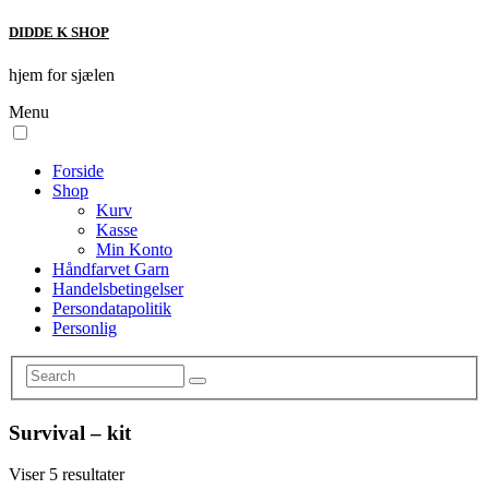
DIDDE K SHOP
hjem for sjælen
Menu
Forside
Shop
Kurv
Kasse
Min Konto
Håndfarvet Garn
Handelsbetingelser
Persondatapolitik
Personlig
Survival – kit
Sorteret
Viser 5 resultater