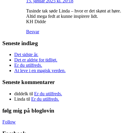
15. januar 2025 kl. 20:18
Tusinde tak søde Linda – hvor er det skønt at høre.
Altid mega fedt at kunne inspirere lidt.
KH Didde
Besvar
Seneste indlæg
Det sidste år.
Det er aldrig for tidligt.
Er du utilfreds.
At leve i en magisk verden.
Seneste kommentarer
diddelk
til
Er du utilfreds.
Linda
til
Er du utilfreds.
følg mig på bloglovin
Follow