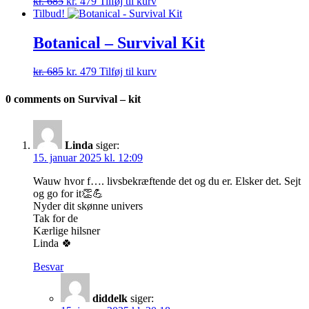
Den
Den
kr.
685
kr.
479
Tilføj til kurv
oprindelige
aktuelle
Tilbud!
pris
pris
var:
er:
Botanical – Survival Kit
kr. 685.
kr. 479.
Den
Den
kr.
685
kr.
479
Tilføj til kurv
oprindelige
aktuelle
pris
pris
0 comments on Survival – kit
var:
er:
kr. 685.
kr. 479.
Linda
siger:
15. januar 2025 kl. 12:09
Wauw hvor f…. livsbekræftende det og du er. Elsker det. Sejt
og go for it👏💪
Nyder dit skønne univers
Tak for de
Kærlige hilsner
Linda 🍀
Besvar
diddelk
siger: