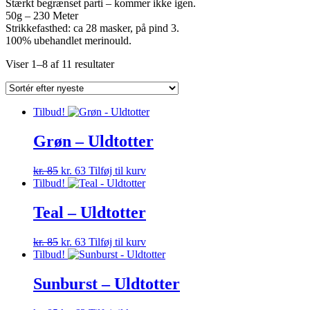
Stærkt begrænset parti – kommer ikke igen.
50g – 230 Meter
Strikkefasthed: ca 28 masker, på pind 3.
100% ubehandlet merinould.
Sorteret
Viser 1–8 af 11 resultater
efter
seneste
Tilbud!
Grøn – Uldtotter
Den
Den
kr.
85
kr.
63
Tilføj til kurv
oprindelige
aktuelle
Tilbud!
pris
pris
var:
er:
Teal – Uldtotter
kr. 85.
kr. 63.
Den
Den
kr.
85
kr.
63
Tilføj til kurv
oprindelige
aktuelle
Tilbud!
pris
pris
var:
er:
Sunburst – Uldtotter
kr. 85.
kr. 63.