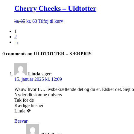
pris
pris
var:
er:
Cherry Cheeks – Uldtotter
kr. 85.
kr. 63.
Den
Den
kr.
85
kr.
63
Tilføj til kurv
oprindelige
aktuelle
1
pris
pris
2
var:
er:
→
kr. 85.
kr. 63.
0 comments on ULDTOTTER – SÆRPRIS
Linda
siger:
15. januar 2025 kl. 12:09
Wauw hvor f…. livsbekræftende det og du er. Elsker det. Sejt o
Nyder dit skønne univers
Tak for de
Kærlige hilsner
Linda 🍀
Besvar