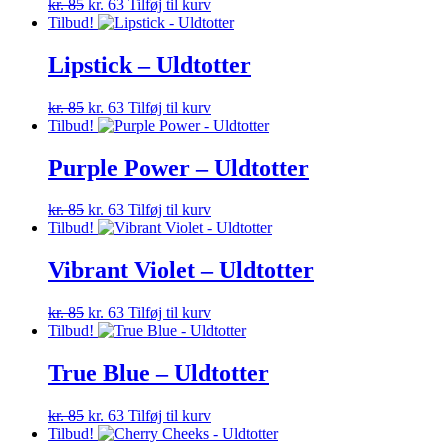
Den
Den
kr.
85
kr.
63
Tilføj til kurv
oprindelige
aktuelle
Tilbud!
pris
pris
var:
er:
Lipstick – Uldtotter
kr. 85.
kr. 63.
Den
Den
kr.
85
kr.
63
Tilføj til kurv
oprindelige
aktuelle
Tilbud!
pris
pris
var:
er:
Purple Power – Uldtotter
kr. 85.
kr. 63.
Den
Den
kr.
85
kr.
63
Tilføj til kurv
oprindelige
aktuelle
Tilbud!
pris
pris
var:
er:
Vibrant Violet – Uldtotter
kr. 85.
kr. 63.
Den
Den
kr.
85
kr.
63
Tilføj til kurv
oprindelige
aktuelle
Tilbud!
pris
pris
var:
er:
True Blue – Uldtotter
kr. 85.
kr. 63.
Den
Den
kr.
85
kr.
63
Tilføj til kurv
oprindelige
aktuelle
Tilbud!