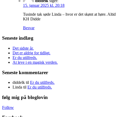
diddelk
siger:
15. januar 2025 kl. 20:18
Tusinde tak søde Linda – hvor er det skønt at høre. Altid 
KH Didde
Besvar
Seneste indlæg
Det sidste år.
Det er aldrig for tidligt.
Er du utilfreds.
At leve i en magisk verden.
Seneste kommentarer
diddelk
til
Er du utilfreds.
Linda
til
Er du utilfreds.
følg mig på bloglovin
Follow