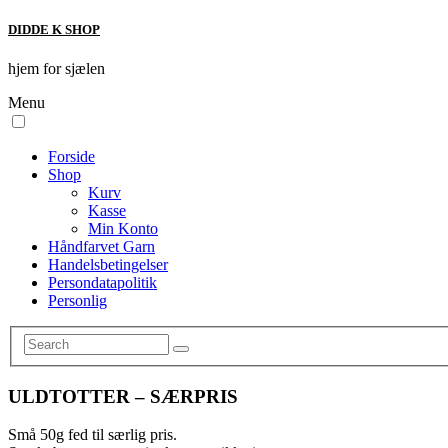
DIDDE K SHOP
hjem for sjælen
Menu
Forside
Shop
Kurv
Kasse
Min Konto
Håndfarvet Garn
Handelsbetingelser
Persondatapolitik
Personlig
ULDTOTTER – SÆRPRIS
Små 50g fed til særlig pris.