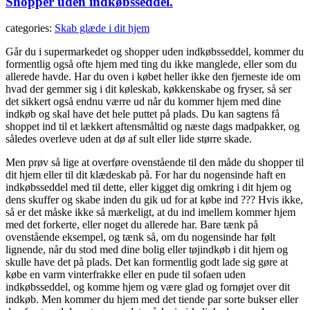
Shopper uden indkøbsseddel.
categories:
Skab glæde i dit hjem
Går du i supermarkedet og shopper uden indkøbsseddel, kommer du
formentlig også ofte hjem med ting du ikke manglede, eller som du
allerede havde. Har du oven i købet heller ikke den fjerneste ide om
hvad der gemmer sig i dit køleskab, køkkenskabe og fryser, så ser
det sikkert også endnu værre ud når du kommer hjem med dine
indkøb og skal have det hele puttet på plads. Du kan sagtens få
shoppet ind til et lækkert aftensmåltid og næste dags madpakker, og
således overleve uden at dø af sult eller lide større skade.
Men prøv så lige at overføre ovenstående til den måde du shopper til
dit hjem eller til dit klædeskab på. For har du nogensinde haft en
indkøbsseddel med til dette, eller kigget dig omkring i dit hjem og
dens skuffer og skabe inden du gik ud for at købe ind ??? Hvis ikke,
så er det måske ikke så mærkeligt, at du ind imellem kommer hjem
med det forkerte, eller noget du allerede har. Bare tænk på
ovenstående eksempel, og tænk så, om du nogensinde har følt
lignende, når du stod med dine bolig eller tøjindkøb i dit hjem og
skulle have det på plads. Det kan formentlig godt lade sig gøre at
købe en varm vinterfrakke eller en pude til sofaen uden
indkøbsseddel, og komme hjem og være glad og fornøjet over dit
indkøb. Men kommer du hjem med det tiende par sorte bukser eller