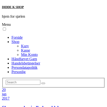
DIDDE K SHOP
hjem for sjælen
Menu
Forside
Shop
Kurv
Kasse
Min Konto
Håndfarvet Garn
Handelsbetingelser
Persondatapolitik
Personlig
20
jan
2017