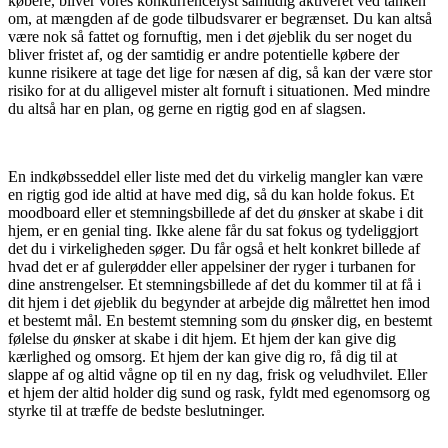
købere, bliver vores konkurrencelyst samtidig aktiveret ved tanken
om, at mængden af de gode tilbudsvarer er begrænset. Du kan altså
være nok så fattet og fornuftig, men i det øjeblik du ser noget du
bliver fristet af, og der samtidig er andre potentielle købere der
kunne risikere at tage det lige for næsen af dig, så kan der være stor
risiko for at du alligevel mister alt fornuft i situationen. Med mindre
du altså har en plan, og gerne en rigtig god en af slagsen.
En indkøbsseddel eller liste med det du virkelig mangler kan være
en rigtig god ide altid at have med dig, så du kan holde fokus. Et
moodboard eller et stemningsbillede af det du ønsker at skabe i dit
hjem, er en genial ting. Ikke alene får du sat fokus og tydeliggjort
det du i virkeligheden søger. Du får også et helt konkret billede af
hvad det er af gulerødder eller appelsiner der ryger i turbanen for
dine anstrengelser. Et stemningsbillede af det du kommer til at få i
dit hjem i det øjeblik du begynder at arbejde dig målrettet hen imod
et bestemt mål. En bestemt stemning som du ønsker dig, en bestemt
følelse du ønsker at skabe i dit hjem. Et hjem der kan give dig
kærlighed og omsorg. Et hjem der kan give dig ro, få dig til at
slappe af og altid vågne op til en ny dag, frisk og veludhvilet. Eller
et hjem der altid holder dig sund og rask, fyldt med egenomsorg og
styrke til at træffe de bedste beslutninger.