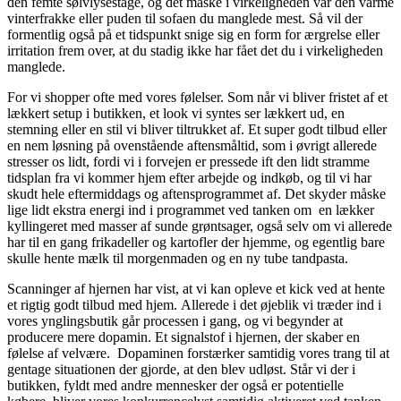
den femte sølvlysestage, og det måske i virkeligheden var den varme
vinterfrakke eller puden til sofaen du manglede mest. Så vil der
formentlig også på et tidspunkt snige sig en form for ærgrelse eller
irritation frem over, at du stadig ikke har fået det du i virkeligheden
manglede.
For vi shopper ofte med vores følelser. Som når vi bliver fristet af et
lækkert setup i butikken, et look vi syntes ser lækkert ud, en
stemning eller en stil vi bliver tiltrukket af. Et super godt tilbud eller
en nem løsning på ovenstående aftensmåltid, som i øvrigt allerede
stresser os lidt, fordi vi i forvejen er pressede ift den lidt stramme
tidsplan fra vi kommer hjem efter arbejde og indkøb, og til vi har
skudt hele eftermiddags og aftensprogrammet af. Det skyder måske
lige lidt ekstra energi ind i programmet ved tanken om en lækker
kyllingeret med masser af sunde grøntsager, også selv om vi allerede
har til en gang frikadeller og kartofler der hjemme, og egentlig bare
skulle hente mælk til morgenmaden og en ny tube tandpasta.
Scanninger af hjernen har vist, at vi kan opleve et kick ved at hente
et rigtig godt tilbud med hjem. Allerede i det øjeblik vi træder ind i
vores ynglingsbutik går processen i gang, og vi begynder at
producere mere dopamin. Et signalstof i hjernen, der skaber en
følelse af velvære. Dopaminen forstærker samtidig vores trang til at
gentage situationen der gjorde, at den blev udløst. Står vi der i
butikken, fyldt med andre mennesker der også er potentielle