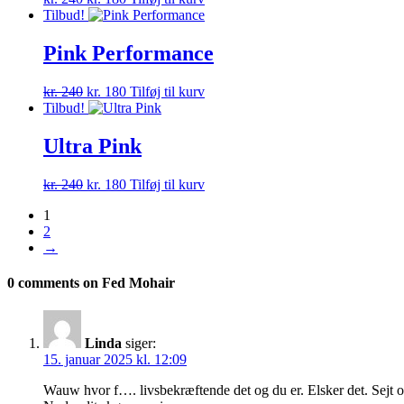
oprindelige
aktuelle
Tilbud!
pris
pris
var:
er:
Pink Performance
kr. 240.
kr. 180.
Den
Den
kr.
240
kr.
180
Tilføj til kurv
oprindelige
aktuelle
Tilbud!
pris
pris
var:
er:
Ultra Pink
kr. 240.
kr. 180.
Den
Den
kr.
240
kr.
180
Tilføj til kurv
oprindelige
aktuelle
1
pris
pris
2
var:
er:
→
kr. 240.
kr. 180.
0 comments on Fed Mohair
Linda
siger:
15. januar 2025 kl. 12:09
Wauw hvor f…. livsbekræftende det og du er. Elsker det. Sejt o