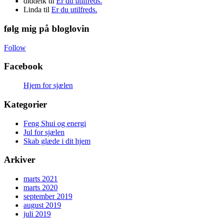
diddelk
til
Er du utilfreds.
Linda
til
Er du utilfreds.
følg mig på bloglovin
Follow
Facebook
Hjem for sjælen
Kategorier
Feng Shui og energi
Jul for sjælen
Skab glæde i dit hjem
Arkiver
marts 2021
marts 2020
september 2019
august 2019
juli 2019