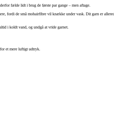
derfor fælde lidt i brug de første par gange – men aftage.
e mere, fordi de små mohairfibre vil knække under vask. Dit garn er aller
altid i koldt vand, og undgå at vride garnet.
or et mere luftigt udtryk.