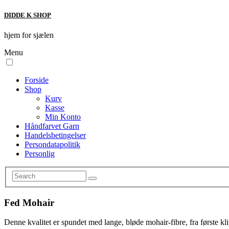
DIDDE K SHOP
hjem for sjælen
Menu
Forside
Shop
Kurv
Kasse
Min Konto
Håndfarvet Garn
Handelsbetingelser
Persondatapolitik
Personlig
Fed Mohair
Denne kvalitet er spundet med lange, bløde mohair-fibre, fra første kli