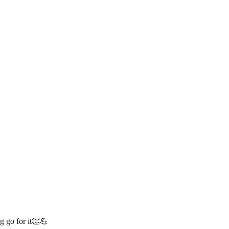
g go for it👏💪