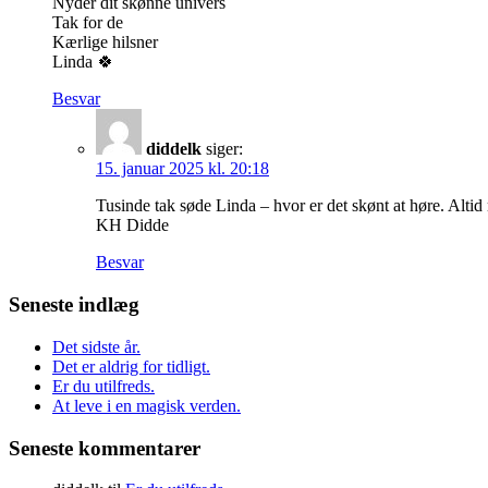
Nyder dit skønne univers
Tak for de
Kærlige hilsner
Linda 🍀
Besvar
diddelk
siger:
15. januar 2025 kl. 20:18
Tusinde tak søde Linda – hvor er det skønt at høre. Altid 
KH Didde
Besvar
Seneste indlæg
Det sidste år.
Det er aldrig for tidligt.
Er du utilfreds.
At leve i en magisk verden.
Seneste kommentarer