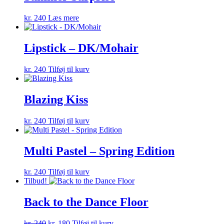
kr.
240
Læs mere
Lipstick – DK/Mohair
kr.
240
Tilføj til kurv
Blazing Kiss
kr.
240
Tilføj til kurv
Multi Pastel – Spring Edition
kr.
240
Tilføj til kurv
Tilbud!
Back to the Dance Floor
Den
Den
kr.
240
kr.
180
Tilføj til kurv