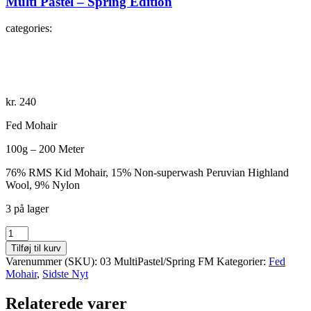
Multi Pastel – Spring Edition
categories:
kr.
240
Fed Mohair
100g – 200 Meter
76% RMS Kid Mohair, 15% Non-superwash Peruvian Highland
Wool, 9% Nylon
3 på lager
Multi
Pastel
Tilføj til kurv
-
Varenummer (SKU):
03 MultiPastel/Spring FM
Kategorier:
Fed
Spring
Mohair
,
Sidste Nyt
Edition
antal
Relaterede varer