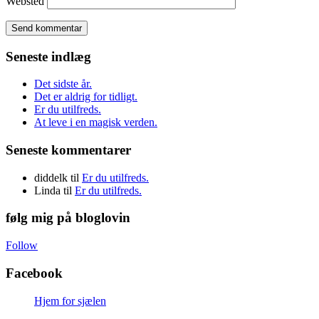
Websted
Seneste indlæg
Det sidste år.
Det er aldrig for tidligt.
Er du utilfreds.
At leve i en magisk verden.
Seneste kommentarer
diddelk
til
Er du utilfreds.
Linda
til
Er du utilfreds.
følg mig på bloglovin
Follow
Facebook
Hjem for sjælen