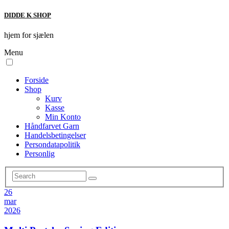
DIDDE K SHOP
hjem for sjælen
Menu
Forside
Shop
Kurv
Kasse
Min Konto
Håndfarvet Garn
Handelsbetingelser
Persondatapolitik
Personlig
26
mar
2026