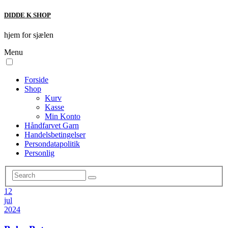
DIDDE K SHOP
hjem for sjælen
Menu
Forside
Shop
Kurv
Kasse
Min Konto
Håndfarvet Garn
Handelsbetingelser
Persondatapolitik
Personlig
12
jul
2024