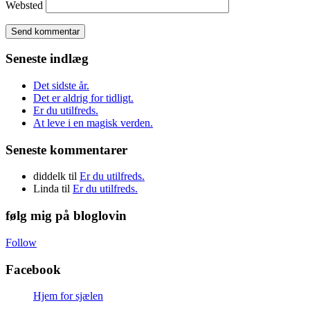
Websted
Seneste indlæg
Det sidste år.
Det er aldrig for tidligt.
Er du utilfreds.
At leve i en magisk verden.
Seneste kommentarer
diddelk
til
Er du utilfreds.
Linda
til
Er du utilfreds.
følg mig på bloglovin
Follow
Facebook
Hjem for sjælen