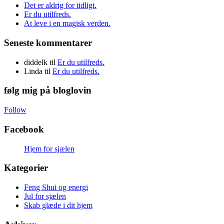
Det er aldrig for tidligt.
Er du utilfreds.
At leve i en magisk verden.
Seneste kommentarer
diddelk
til
Er du utilfreds.
Linda
til
Er du utilfreds.
følg mig på bloglovin
Follow
Facebook
Hjem for sjælen
Kategorier
Feng Shui og energi
Jul for sjælen
Skab glæde i dit hjem