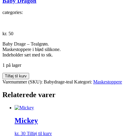
Baby Dragon
categories:
kr.
50
Baby Drage – Tealgrøn.
Maskestoppere i blød silikone.
Indeholder sæt med to stk.
1 på lager
Baby
Tilføj til kurv
Dragon
Varenummer (SKU):
Babydrage-teal
Kategori:
Maskestoppere
antal
Relaterede varer
Mickey
kr.
30
Tilføj til kurv