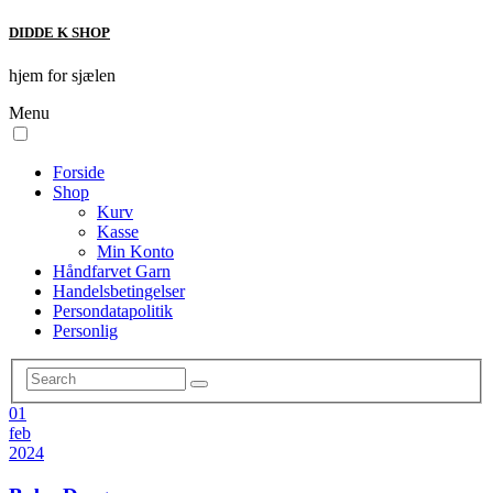
DIDDE K SHOP
hjem for sjælen
Menu
Forside
Shop
Kurv
Kasse
Min Konto
Håndfarvet Garn
Handelsbetingelser
Persondatapolitik
Personlig
01
feb
2024