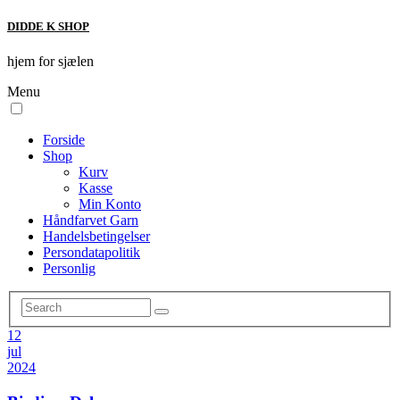
DIDDE K SHOP
hjem for sjælen
Menu
Forside
Shop
Kurv
Kasse
Min Konto
Håndfarvet Garn
Handelsbetingelser
Persondatapolitik
Personlig
12
jul
2024