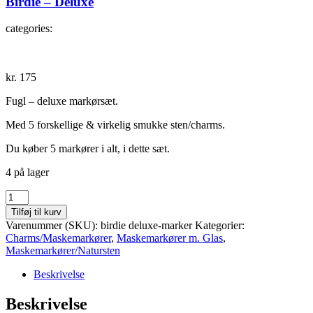
Birdie – Deluxe
categories:
kr.
175
Fugl – deluxe markørsæt.
Med 5 forskellige & virkelig smukke sten/charms.
Du køber 5 markører i alt, i dette sæt.
4 på lager
Birdie
-
Tilføj til kurv
Deluxe
Varenummer (SKU):
birdie deluxe-marker
Kategorier:
antal
Charms/Maskemarkører
,
Maskemarkører m. Glas
,
Maskemarkører/Natursten
Beskrivelse
Beskrivelse