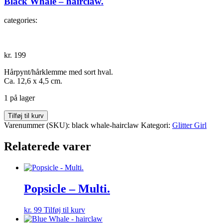
Black Whale – hairclaw.
categories:
kr.
199
Hårpynt/hårklemme med sort hval.
Ca. 12,6 x 4,5 cm.
1 på lager
Black
Tilføj til kurv
Whale
Varenummer (SKU):
black whale-hairclaw
Kategori:
Glitter Girl
-
hairclaw.
Relaterede varer
antal
Popsicle – Multi.
kr.
99
Tilføj til kurv