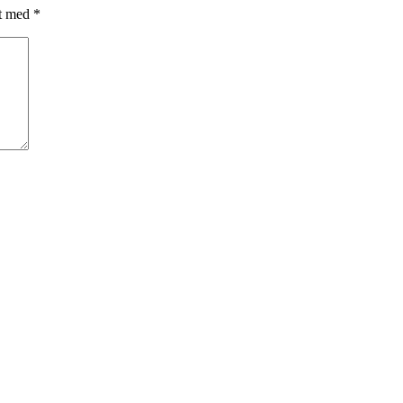
et med
*