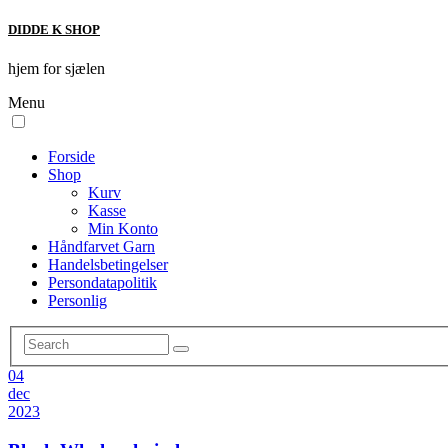
DIDDE K SHOP
hjem for sjælen
Menu
Forside
Shop
Kurv
Kasse
Min Konto
Håndfarvet Garn
Handelsbetingelser
Persondatapolitik
Personlig
04
dec
2023