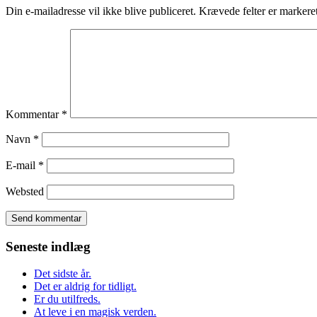
Din e-mailadresse vil ikke blive publiceret.
Krævede felter er marker
Kommentar
*
Navn
*
E-mail
*
Websted
Seneste indlæg
Det sidste år.
Det er aldrig for tidligt.
Er du utilfreds.
At leve i en magisk verden.