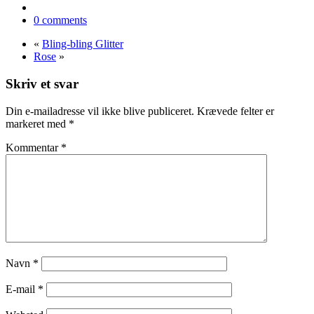
0 comments
«
Bling-bling Glitter
Rose
»
Skriv et svar
Din e-mailadresse vil ikke blive publiceret.
Krævede felter er
markeret med
*
Kommentar
*
Navn
*
E-mail
*