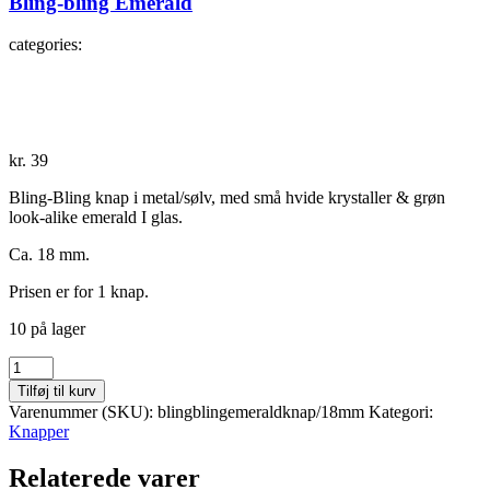
Bling-bling Emerald
categories:
kr.
39
Bling-Bling knap i metal/sølv, med små hvide krystaller & grøn
look-alike emerald I glas.
Ca. 18 mm.
Prisen er for 1 knap.
10 på lager
Bling-
bling
Tilføj til kurv
Emerald
Varenummer (SKU):
blingblingemeraldknap/18mm
Kategori:
antal
Knapper
Relaterede varer