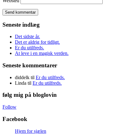
Websted
Seneste indlæg
Det sidste år.
Det er aldrig for tidligt.
Er du utilfreds.
At leve i en magisk verden.
Seneste kommentarer
diddelk
til
Er du utilfreds.
Linda
til
Er du utilfreds.
følg mig på bloglovin
Follow
Facebook
Hjem for sjælen