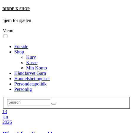
DIDDE K SHOP
hjem for sjælen
Menu
Forside
Shop
Kurv
Kasse
Min Konto
Håndfarvet Garn
Handelsbetingelser
Persondatapolitik
Personlig
13
jan
2026