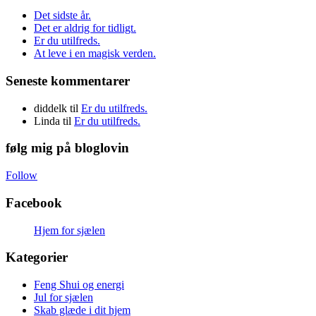
Det sidste år.
Det er aldrig for tidligt.
Er du utilfreds.
At leve i en magisk verden.
Seneste kommentarer
diddelk
til
Er du utilfreds.
Linda
til
Er du utilfreds.
følg mig på bloglovin
Follow
Facebook
Hjem for sjælen
Kategorier
Feng Shui og energi
Jul for sjælen
Skab glæde i dit hjem