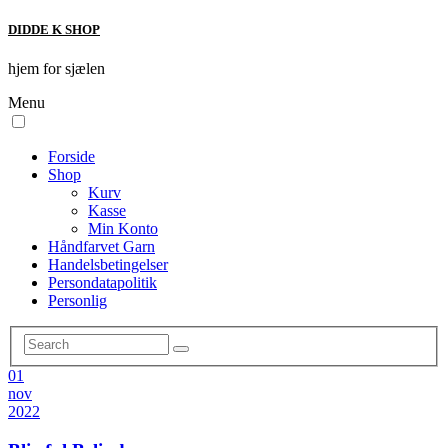
DIDDE K SHOP
hjem for sjælen
Menu
Forside
Shop
Kurv
Kasse
Min Konto
Håndfarvet Garn
Handelsbetingelser
Persondatapolitik
Personlig
01
nov
2022