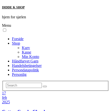
DIDDE K SHOP
hjem for sjælen
Menu
Forside
Shop
Kurv
Kasse
Min Konto
Håndfarvet Garn
Handelsbetingelser
Persondatapolitik
Personlig
17
feb
2025