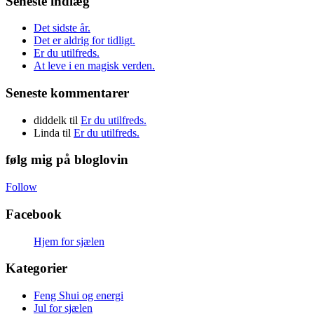
Seneste indlæg
Det sidste år.
Det er aldrig for tidligt.
Er du utilfreds.
At leve i en magisk verden.
Seneste kommentarer
diddelk
til
Er du utilfreds.
Linda
til
Er du utilfreds.
følg mig på bloglovin
Follow
Facebook
Hjem for sjælen
Kategorier
Feng Shui og energi
Jul for sjælen