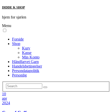
DIDDE K SHOP
hjem for sjælen
Menu
Forside
Shop
Kurv
Kasse
Min Konto
Håndfarvet Garn
Handelsbetingelser
Persondatapolitik
Personlig
10
apr
2024