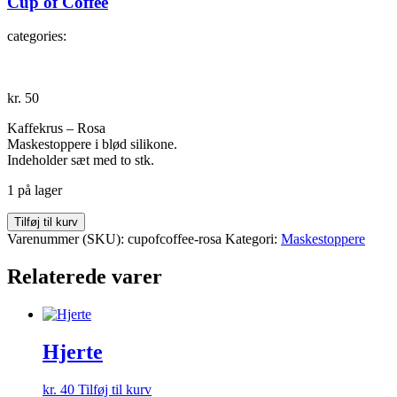
Cup of Coffee
categories:
kr.
50
Kaffekrus – Rosa
Maskestoppere i blød silikone.
Indeholder sæt med to stk.
1 på lager
Cup
Tilføj til kurv
of
Varenummer (SKU):
cupofcoffee-rosa
Kategori:
Maskestoppere
Coffee
antal
Relaterede varer
Hjerte
kr.
40
Tilføj til kurv