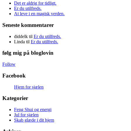
Det er aldrig for tidligt.
Er du utilfreds.
At leve i en magisk verden.
Seneste kommentarer
diddelk
til
Er du utilfreds.
Linda
til
Er du utilfreds.
følg mig på bloglovin
Follow
Facebook
Hjem for sjælen
Kategorier
Feng Shui og energi
Jul for sjælen
Skab glæde i dit hjem