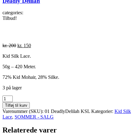
Deadly Delilah
categories:
Tilbud!
Den
Den
kr.
200
kr.
150
oprindelige
aktuelle
Kid Silk Lace.
pris
pris
var:
er:
50g – 420 Meter.
kr. 200.
kr. 150.
72% Kid Mohair, 28% Silke.
3 på lager
Deadly
Delilah
Tilføj til kurv
antal
Varenummer (SKU):
01 DeadlyDelilah KSL
Kategorier:
Kid Silk
Lace
,
SOMMER - SALG
Relaterede varer