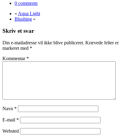
0 comments
var:
er:
kr. 225.
kr. 169.
«
Aqua Light
Blushing
»
Skriv et svar
Din e-mailadresse vil ikke blive publiceret.
Krævede felter er
markeret med
*
Kommentar
*
Navn
*
E-mail
*
Websted