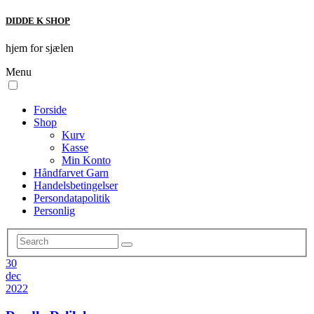
DIDDE K SHOP
hjem for sjælen
Menu
Forside
Shop
Kurv
Kasse
Min Konto
Håndfarvet Garn
Handelsbetingelser
Persondatapolitik
Personlig
30
dec
2022