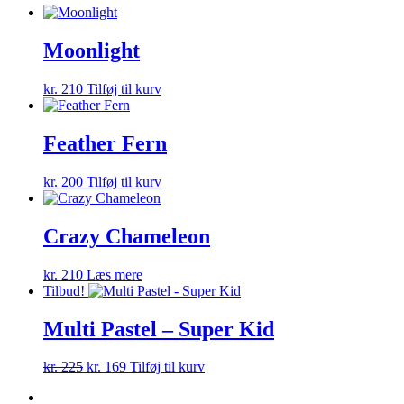
Moonlight
kr.
210
Tilføj til kurv
Feather Fern
kr.
200
Tilføj til kurv
Crazy Chameleon
kr.
210
Læs mere
Tilbud!
Multi Pastel – Super Kid
Den
Den
kr.
225
kr.
169
Tilføj til kurv
oprindelige
aktuelle
pris
pris