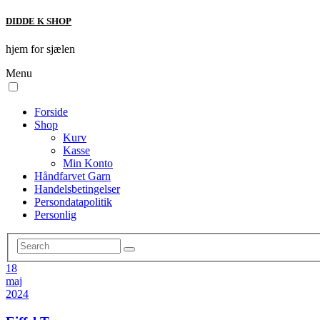
DIDDE K SHOP
hjem for sjælen
Menu
Forside
Shop
Kurv
Kasse
Min Konto
Håndfarvet Garn
Handelsbetingelser
Persondatapolitik
Personlig
18
maj
2024