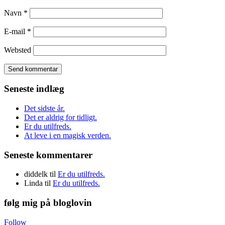
Navn
*
E-mail
*
Websted
Seneste indlæg
Det sidste år.
Det er aldrig for tidligt.
Er du utilfreds.
At leve i en magisk verden.
Seneste kommentarer
diddelk
til
Er du utilfreds.
Linda
til
Er du utilfreds.
følg mig på bloglovin
Follow