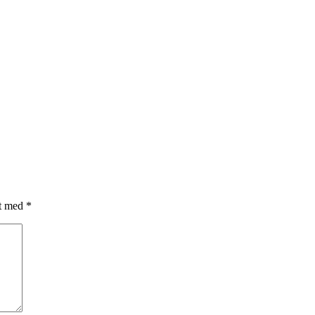
et med
*