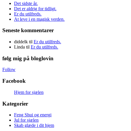
Det sidste år.
Det er aldrig for tidligt.
Er du utilfreds.
At leve i en magisk verden.
Seneste kommentarer
diddelk
til
Er du utilfreds.
Linda
til
Er du utilfreds.
følg mig på bloglovin
Follow
Facebook
Hjem for sjælen
Kategorier
Feng Shui og energi
Jul for sjælen
Skab glæde i dit hjem