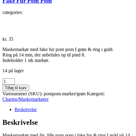
Fake Fur Pom Pom
categories:
kr.
35
Maskemarkør med fake fur pom pom I grøn & ring i guld.
Ring på 14 mm, der anbefales op til pind 8.
Indeholder 1 stk markør.
14 på lager
Fake
Fur
Tilføj til kurv
Pom
Varenummer (SKU):
pompom-marker/grøn
Kategori:
Pom
Charms/Maskemarkører
antal
Beskrivelse
Beskrivelse
Maskemarkør med fin, lille pom pom i fake fur & ring I guld på 14