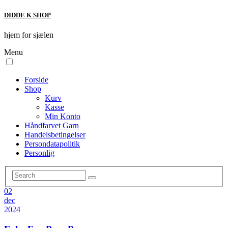
DIDDE K SHOP
hjem for sjælen
Menu
Forside
Shop
Kurv
Kasse
Min Konto
Håndfarvet Garn
Handelsbetingelser
Persondatapolitik
Personlig
02
dec
2024