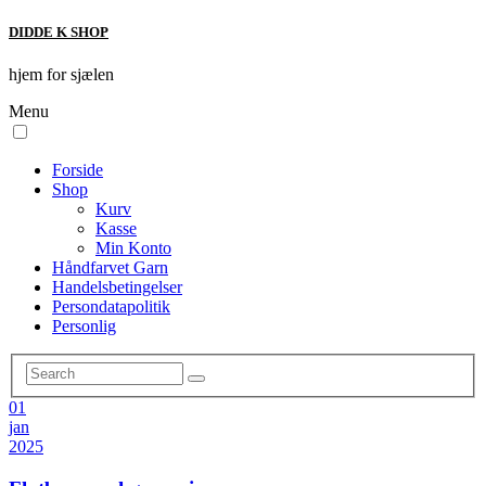
DIDDE K SHOP
hjem for sjælen
Menu
Forside
Shop
Kurv
Kasse
Min Konto
Håndfarvet Garn
Handelsbetingelser
Persondatapolitik
Personlig
01
jan
2025