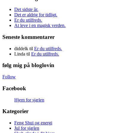
Det sidste år.
Det er aldrig for tidligt.
Er du utilfreds.
At leve i en magisk verden.
Seneste kommentarer
diddelk
til
Er du utilfreds.
Linda
til
Er du utilfreds.
følg mig på bloglovin
Follow
Facebook
Hjem for sjælen
Kategorier
Feng Shui og energi
Jul for sjælen