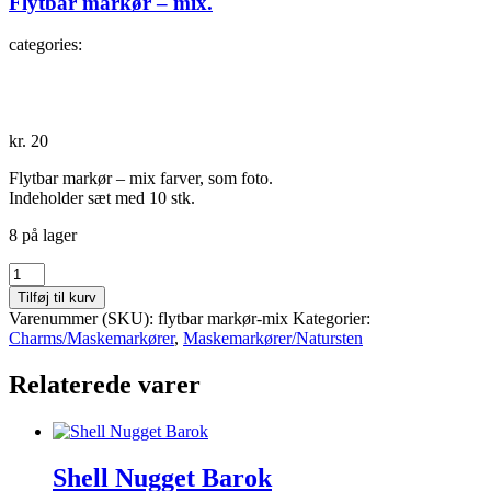
Flytbar markør – mix.
categories:
kr.
20
Flytbar markør – mix farver, som foto.
Indeholder sæt med 10 stk.
8 på lager
Flytbar
markør
Tilføj til kurv
-
Varenummer (SKU):
flytbar markør-mix
Kategorier:
mix.
Charms/Maskemarkører
,
Maskemarkører/Natursten
antal
Relaterede varer
Shell Nugget Barok