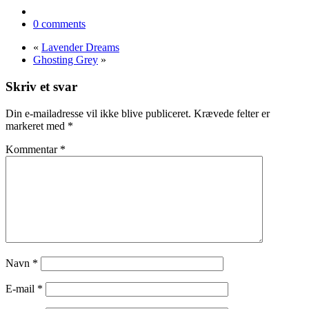
pris
pris
0 comments
var:
er:
kr. 190.
kr. 142.
«
Lavender Dreams
Ghosting Grey
»
Skriv et svar
Din e-mailadresse vil ikke blive publiceret.
Krævede felter er
markeret med
*
Kommentar
*
Navn
*
E-mail
*