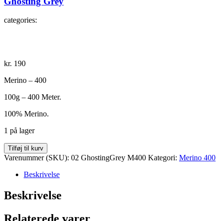
Ghosting Grey
categories:
kr.
190
Merino – 400
100g – 400 Meter.
100% Merino.
1 på lager
Ghosting
Tilføj til kurv
Grey
Varenummer (SKU):
02 GhostingGrey M400
Kategori:
Merino 400
antal
Beskrivelse
Beskrivelse
Relaterede varer