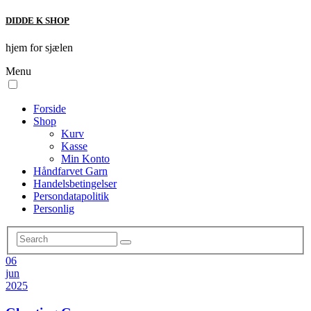
DIDDE K SHOP
hjem for sjælen
Menu
Forside
Shop
Kurv
Kasse
Min Konto
Håndfarvet Garn
Handelsbetingelser
Persondatapolitik
Personlig
06
jun
2025