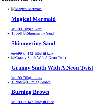
Magical Mermaid
kr.
190
Tilføj til kurv
Tilbud!
Shimmering Sand
Den
Den
kr.
190
kr.
142
Tilføj til kurv
oprindelige
aktuelle
pris
pris
var:
er:
Granny Smith With A Neon Twist
kr. 190.
kr. 142.
kr.
190
Tilføj til kurv
Tilbud!
Burning Brown
Den
Den
kr.
190
kr.
142
Tilføj til kurv
oprindelige
aktuelle