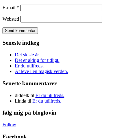
E-mail
*
Websted
Seneste indlæg
Det sidste år.
Det er aldrig for tidligt.
Er du utilfreds.
At leve i en magisk verden.
Seneste kommentarer
diddelk
til
Er du utilfreds.
Linda
til
Er du utilfreds.
følg mig på bloglovin
Follow
Facebook