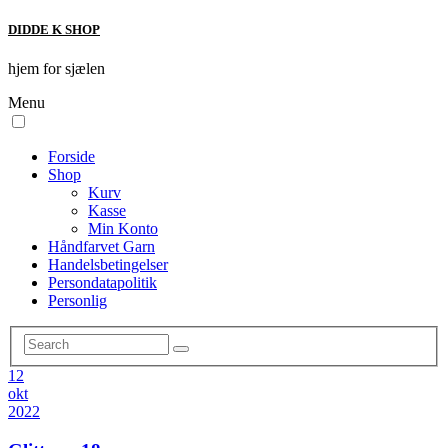
DIDDE K SHOP
hjem for sjælen
Menu
Forside
Shop
Kurv
Kasse
Min Konto
Håndfarvet Garn
Handelsbetingelser
Persondatapolitik
Personlig
12
okt
2022