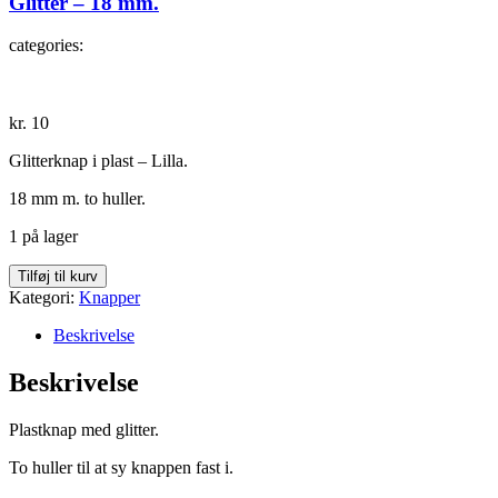
Glitter – 18 mm.
categories:
kr.
10
Glitterknap i plast – Lilla.
18 mm m. to huller.
1 på lager
Glitter
Tilføj til kurv
-
Kategori:
Knapper
18
mm.
Beskrivelse
antal
Beskrivelse
Plastknap med glitter.
To huller til at sy knappen fast i.