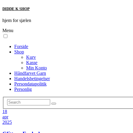
DIDDE K SHOP
hjem for sjælen
Menu
Forside
Shop
Kurv
Kasse
Min Konto
Håndfarvet Garn
Handelsbetingelser
Persondatapolitik
Personlig
18
apr
2025