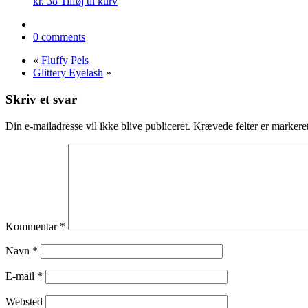
kr.
38
Tilføj til kurv
0 comments
«
Fluffy Pels
Glittery Eyelash
»
Skriv et svar
Din e-mailadresse vil ikke blive publiceret.
Krævede felter er marker
Kommentar
*
Navn
*
E-mail
*
Websted