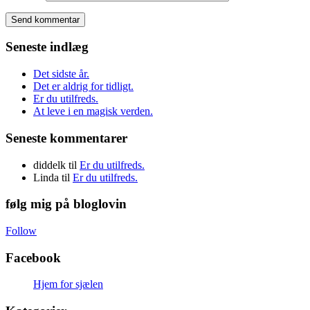
Seneste indlæg
Det sidste år.
Det er aldrig for tidligt.
Er du utilfreds.
At leve i en magisk verden.
Seneste kommentarer
diddelk
til
Er du utilfreds.
Linda
til
Er du utilfreds.
følg mig på bloglovin
Follow
Facebook
Hjem for sjælen