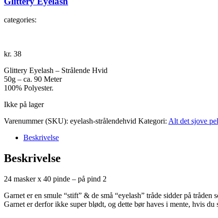
Glittery Eyelash
categories:
kr.
38
Glittery Eyelash – Strålende Hvid
50g – ca. 90 Meter
100% Polyester.
Ikke på lager
Varenummer (SKU):
eyelash-strålendehvid
Kategori:
Alt det sjove pel
Beskrivelse
Beskrivelse
24 masker x 40 pinde – på pind 2
Garnet er en smule “stift” & de små “eyelash” tråde sidder på tråden 
Garnet er derfor ikke super blødt, og dette bør haves i mente, hvis du 