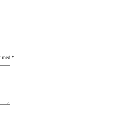
et med
*