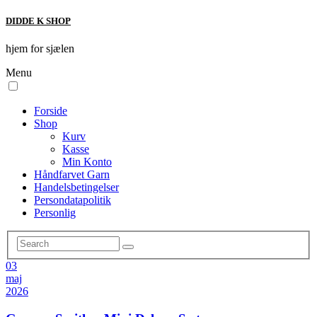
DIDDE K SHOP
hjem for sjælen
Menu
Forside
Shop
Kurv
Kasse
Min Konto
Håndfarvet Garn
Handelsbetingelser
Persondatapolitik
Personlig
03
maj
2026