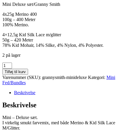
Mini Deluxe sæt/Granny Smith
4x25g Merino 400
100g – 400 Meter
100% Merino.
4×12,5g Kid Silk Lace m/glitter
50g – 420 Meter
78% Kid Mohair, 14% Silke, 4% Nylon, 4% Polyester.
2 på lager
Granny
Smith
Tilføj til kurv
-
Varenummer (SKU):
grannysmith-minideluxe
Kategori:
Mini
Mini
Fed/Bundles
Deluxe
Sæt
Beskrivelse
antal
Beskrivelse
Mini – Deluxe sæt.
I virkelig smukt farvemix, med både Merino & Kid Silk Lace
M/Glitter.