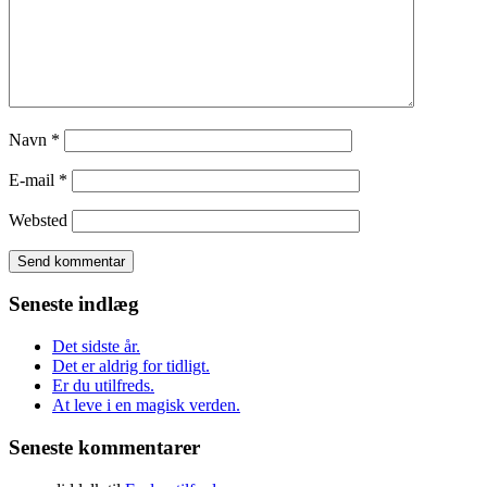
Navn
*
E-mail
*
Websted
Seneste indlæg
Det sidste år.
Det er aldrig for tidligt.
Er du utilfreds.
At leve i en magisk verden.
Seneste kommentarer