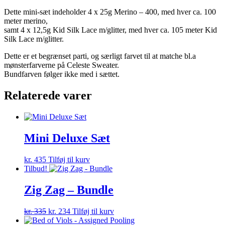
Dette mini-sæt indeholder 4 x 25g Merino – 400, med hver ca. 100
meter merino,
samt 4 x 12,5g Kid Silk Lace m/glitter, med hver ca. 105 meter Kid
Silk Lace m/glitter.
Dette er et begrænset parti, og særligt farvet til at matche bl.a
mønsterfarverne på Celeste Sweater.
Bundfarven følger ikke med i sættet.
Relaterede varer
Mini Deluxe Sæt
kr.
435
Tilføj til kurv
Tilbud!
Zig Zag – Bundle
Den
Den
kr.
335
kr.
234
Tilføj til kurv
oprindelige
aktuelle