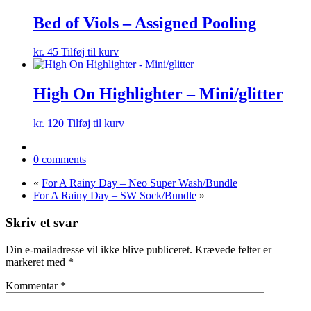
pris
pris
var:
er:
Bed of Viols – Assigned Pooling
kr. 335.
kr. 234.
kr.
45
Tilføj til kurv
High On Highlighter – Mini/glitter
kr.
120
Tilføj til kurv
0 comments
«
For A Rainy Day – Neo Super Wash/Bundle
For A Rainy Day – SW Sock/Bundle
»
Skriv et svar
Din e-mailadresse vil ikke blive publiceret.
Krævede felter er
markeret med
*
Kommentar
*