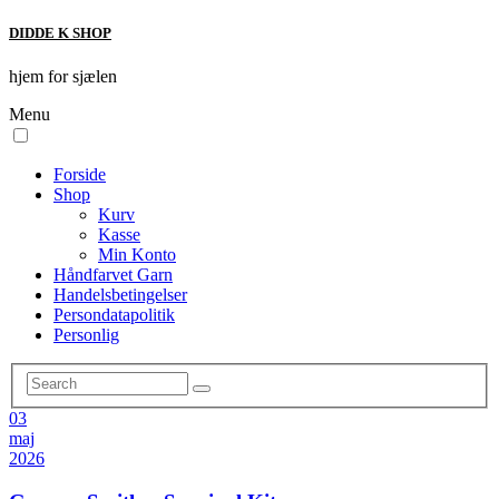
DIDDE K SHOP
hjem for sjælen
Menu
Forside
Shop
Kurv
Kasse
Min Konto
Håndfarvet Garn
Handelsbetingelser
Persondatapolitik
Personlig
03
maj
2026