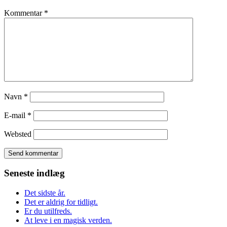
Kommentar
*
Navn
*
E-mail
*
Websted
Seneste indlæg
Det sidste år.
Det er aldrig for tidligt.
Er du utilfreds.
At leve i en magisk verden.