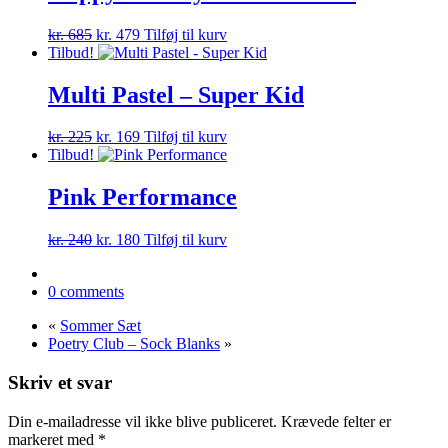
kr. 190.
kr. 142.
Den
Den
kr.
685
kr.
479
Tilføj til kurv
oprindelige
aktuelle
Tilbud!
pris
pris
var:
er:
Multi Pastel – Super Kid
kr. 685.
kr. 479.
Den
Den
kr.
225
kr.
169
Tilføj til kurv
oprindelige
aktuelle
Tilbud!
pris
pris
var:
er:
Pink Performance
kr. 225.
kr. 169.
Den
Den
kr.
240
kr.
180
Tilføj til kurv
oprindelige
aktuelle
pris
pris
0 comments
var:
er:
kr. 240.
kr. 180.
«
Sommer Sæt
Poetry Club – Sock Blanks
»
Skriv et svar
Din e-mailadresse vil ikke blive publiceret.
Krævede felter er
markeret med
*