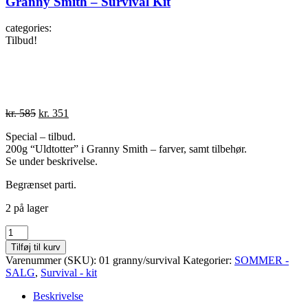
Granny Smith – Survival Kit
categories:
Tilbud!
Den
Den
kr.
585
kr.
351
oprindelige
aktuelle
Special – tilbud.
pris
pris
200g “Uldtotter” i Granny Smith – farver, samt tilbehør.
var:
er:
Se under beskrivelse.
kr. 585.
kr. 351.
Begrænset parti.
2 på lager
Granny
Smith
Tilføj til kurv
-
Varenummer (SKU):
01 granny/survival
Kategorier:
SOMMER -
Survival
SALG
,
Survival - kit
Kit
antal
Beskrivelse