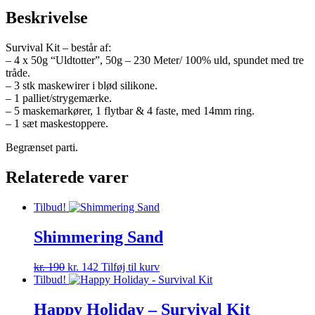
Beskrivelse
Survival Kit – består af:
– 4 x 50g “Uldtotter”, 50g – 230 Meter/ 100% uld, spundet med tre
tråde.
– 3 stk maskewirer i blød silikone.
– 1 palliet/strygemærke.
– 5 maskemarkører, 1 flytbar & 4 faste, med 14mm ring.
– 1 sæt maskestoppere.
Begrænset parti.
Relaterede varer
Tilbud!
Shimmering Sand
Den
Den
kr.
190
kr.
142
Tilføj til kurv
oprindelige
aktuelle
Tilbud!
pris
pris
var:
er:
Happy Holiday – Survival Kit