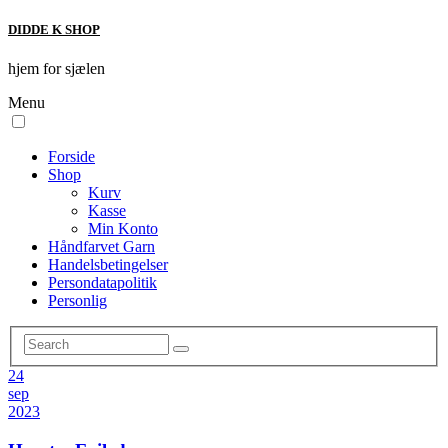
DIDDE K SHOP
hjem for sjælen
Menu
Forside
Shop
Kurv
Kasse
Min Konto
Håndfarvet Garn
Handelsbetingelser
Persondatapolitik
Personlig
24
sep
2023