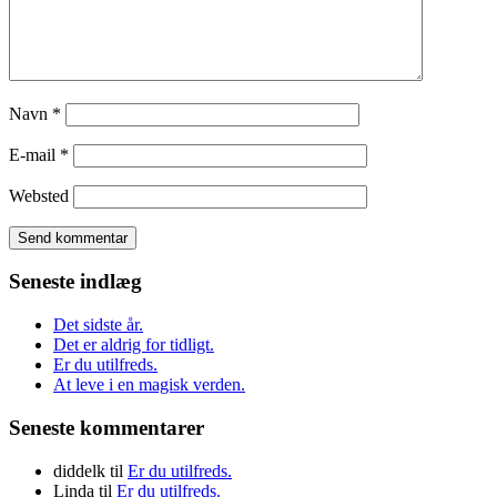
Navn
*
E-mail
*
Websted
Seneste indlæg
Det sidste år.
Det er aldrig for tidligt.
Er du utilfreds.
At leve i en magisk verden.
Seneste kommentarer
diddelk
til
Er du utilfreds.
Linda
til
Er du utilfreds.