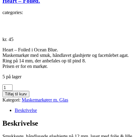
Heart – Foiled.
categories:
kr.
45
Heart – Foiled i Ocean Blue.
Maskemarkør med smuk, håndlavet glashjerte og facetslebet agat.
Ring på 14 mm, der anbefales op til pind 8.
Prisen er for en markør.
5 på lager
Heart
-
Tilføj til kurv
Foiled.
Kategori:
Maskemarkører m. Glas
antal
Beskrivelse
Beskrivelse
Smukkeste, håndlavede glashjerte på 12 mm, lavet med folie & lille