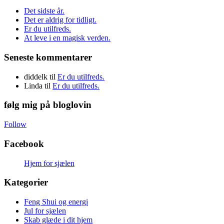
Det sidste år.
Det er aldrig for tidligt.
Er du utilfreds.
At leve i en magisk verden.
Seneste kommentarer
diddelk
til
Er du utilfreds.
Linda
til
Er du utilfreds.
følg mig på bloglovin
Follow
Facebook
Hjem for sjælen
Kategorier
Feng Shui og energi
Jul for sjælen
Skab glæde i dit hjem