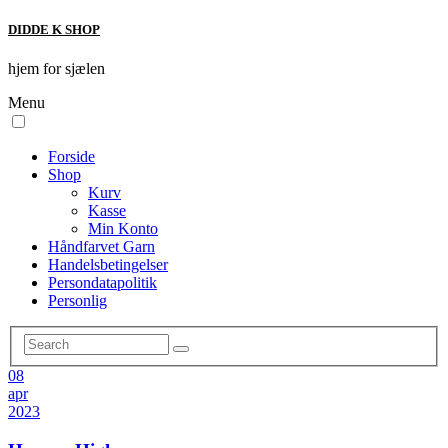
DIDDE K SHOP
hjem for sjælen
Menu
Forside
Shop
Kurv
Kasse
Min Konto
Håndfarvet Garn
Handelsbetingelser
Persondatapolitik
Personlig
08
apr
2023