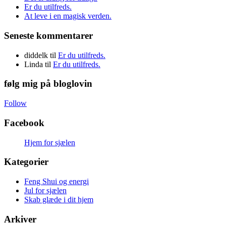
Er du utilfreds.
At leve i en magisk verden.
Seneste kommentarer
diddelk
til
Er du utilfreds.
Linda
til
Er du utilfreds.
følg mig på bloglovin
Follow
Facebook
Hjem for sjælen
Kategorier
Feng Shui og energi
Jul for sjælen
Skab glæde i dit hjem
Arkiver