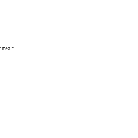
et med
*