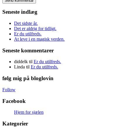
Seneste indlæg
Det sidste år.
Det er aldrig for tidligt.
Er du utilfreds.
At leve i en magisk verden.
Seneste kommentarer
diddelk
til
Er du utilfreds.
Linda
til
Er du utilfreds.
følg mig på bloglovin
Follow
Facebook
Hjem for sjælen
Kategorier