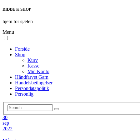
DIDDE K SHOP
hjem for sjælen
Menu
Forside
Shop
Kurv
Kasse
Min Konto
Håndfarvet Garn
Handelsbetingelser
Persondatapolitik
Personlig
30
sep
2022