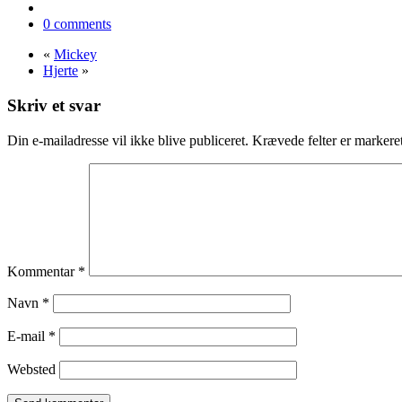
0 comments
«
Mickey
Hjerte
»
Skriv et svar
Din e-mailadresse vil ikke blive publiceret.
Krævede felter er marker
Kommentar
*
Navn
*
E-mail
*
Websted