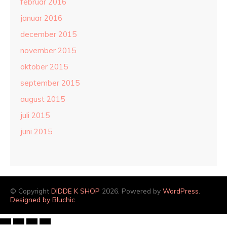
februar 2016
januar 2016
december 2015
november 2015
oktober 2015
september 2015
august 2015
juli 2015
juni 2015
© Copyright
DIDDE K SHOP
2026. Powered by
WordPress
.
Designed by Bluchic