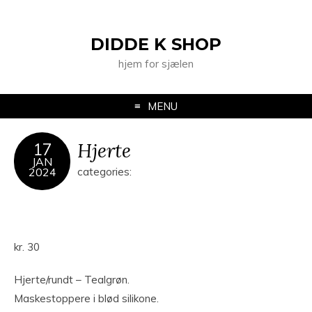
DIDDE K SHOP
hjem for sjælen
MENU
Hjerte
17
JAN
2024
categories:
kr.
30
Hjerte/rundt – Tealgrøn.
Maskestoppere i blød silikone.