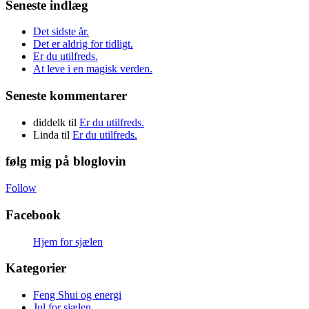
Seneste indlæg
Det sidste år.
Det er aldrig for tidligt.
Er du utilfreds.
At leve i en magisk verden.
Seneste kommentarer
diddelk
til
Er du utilfreds.
Linda
til
Er du utilfreds.
følg mig på bloglovin
Follow
Facebook
Hjem for sjælen
Kategorier
Feng Shui og energi
Jul for sjælen