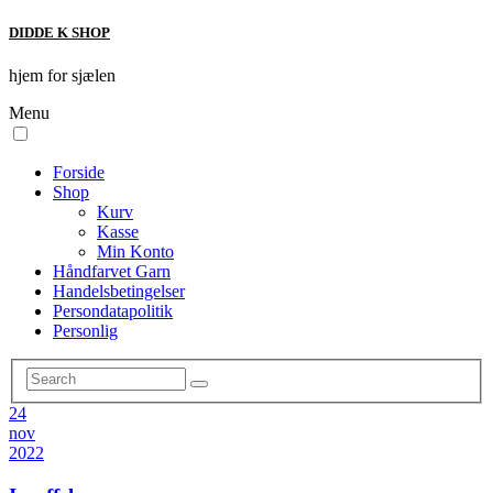
DIDDE K SHOP
hjem for sjælen
Menu
Forside
Shop
Kurv
Kasse
Min Konto
Håndfarvet Garn
Handelsbetingelser
Persondatapolitik
Personlig
24
nov
2022