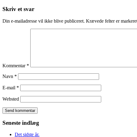
Skriv et svar
Din e-mailadresse vil ikke blive publiceret.
Krævede felter er marker
Kommentar
*
Navn
*
E-mail
*
Websted
Seneste indlæg
Det sidste år.