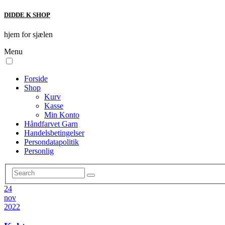
DIDDE K SHOP
hjem for sjælen
Menu
Forside
Shop
Kurv
Kasse
Min Konto
Håndfarvet Garn
Handelsbetingelser
Persondatapolitik
Personlig
24
nov
2022