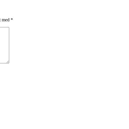
et med
*