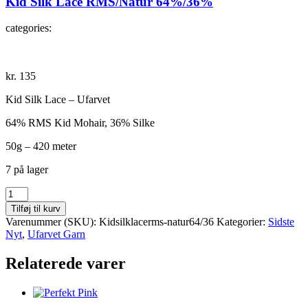
Kid Silk Lace RMS/Natur 64%/36%
categories:
kr.
135
Kid Silk Lace – Ufarvet
64% RMS Kid Mohair, 36% Silke
50g – 420 meter
7 på lager
Kid
Silk
Tilføj til kurv
Lace
Varenummer (SKU):
Kidsilklacerms-natur64/36
Kategorier:
Sidste
RMS/Natur
Nyt
,
Ufarvet Garn
64%/36%
antal
Relaterede varer