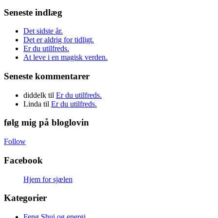
Seneste indlæg
Det sidste år.
Det er aldrig for tidligt.
Er du utilfreds.
At leve i en magisk verden.
Seneste kommentarer
diddelk
til
Er du utilfreds.
Linda
til
Er du utilfreds.
følg mig på bloglovin
Follow
Facebook
Hjem for sjælen
Kategorier
Feng Shui og energi