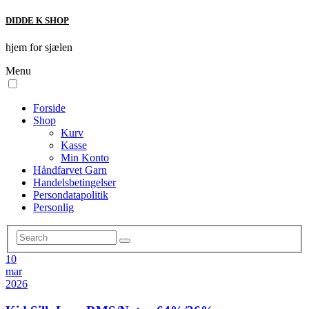
DIDDE K SHOP
hjem for sjælen
Menu
Forside
Shop
Kurv
Kasse
Min Konto
Håndfarvet Garn
Handelsbetingelser
Persondatapolitik
Personlig
10
mar
2026