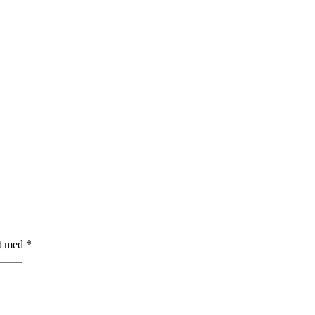
et med
*