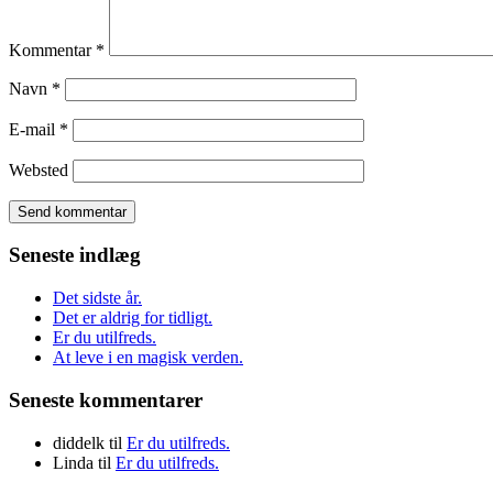
Kommentar
*
Navn
*
E-mail
*
Websted
Seneste indlæg
Det sidste år.
Det er aldrig for tidligt.
Er du utilfreds.
At leve i en magisk verden.
Seneste kommentarer
diddelk
til
Er du utilfreds.
Linda
til
Er du utilfreds.