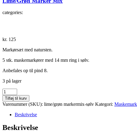
Lime/Grøn Marker Mix
categories:
kr.
125
Markørsæt med natursten.
5 stk. maskemarkører med 14 mm ring i sølv.
Anbefales op til pind 8.
3 på lager
Lime/Grøn
Marker
Tilføj til kurv
Mix
Varenummer (SKU):
lime/grøn markermix-sølv
Kategori:
Maskemarkø
antal
Beskrivelse
Beskrivelse