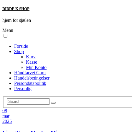
DIDDE K SHOP
hjem for sjælen
Menu
Forside
Shop
Kurv
Kasse
Min Konto
Håndfarvet Garn
Handelsbetingelser
Persondatapolitik
Personlig
08
mar
2025