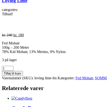
Loving Lime
categories:
Tilbud!
Den
Den
kr.
240
kr.
180
oprindelige
aktuelle
Fed Mohair
pris
pris
100g – 200 Meter
var:
er:
78% Kid Mohair, 13% Merino, 9% Nylon.
kr. 240.
kr. 180.
3 på lager
Loving
Lime
Tilføj til kurv
antal
Varenummer (SKU):
loving lime-fm
Kategorier:
Fed Mohair
,
SOMME
Relaterede varer