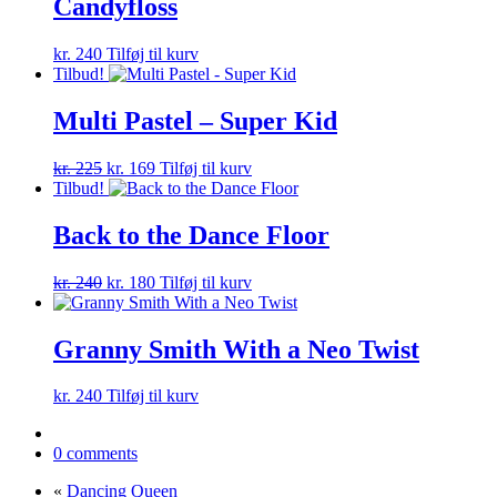
Candyfloss
kr.
240
Tilføj til kurv
Tilbud!
Multi Pastel – Super Kid
Den
Den
kr.
225
kr.
169
Tilføj til kurv
oprindelige
aktuelle
Tilbud!
pris
pris
var:
er:
Back to the Dance Floor
kr. 225.
kr. 169.
Den
Den
kr.
240
kr.
180
Tilføj til kurv
oprindelige
aktuelle
pris
pris
var:
er:
Granny Smith With a Neo Twist
kr. 240.
kr. 180.
kr.
240
Tilføj til kurv
0 comments
«
Dancing Queen