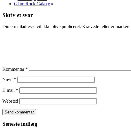
Glam Rock Galaxy
»
Skriv et svar
Din e-mailadresse vil ikke blive publiceret.
Krævede felter er marker
Kommentar
*
Navn
*
E-mail
*
Websted
Seneste indlæg