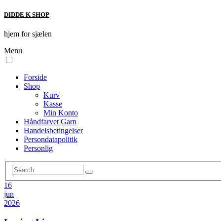
DIDDE K SHOP
hjem for sjælen
Menu
Forside
Shop
Kurv
Kasse
Min Konto
Håndfarvet Garn
Handelsbetingelser
Persondatapolitik
Personlig
16
jun
2026