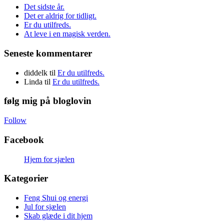
Det sidste år.
Det er aldrig for tidligt.
Er du utilfreds.
At leve i en magisk verden.
Seneste kommentarer
diddelk
til
Er du utilfreds.
Linda
til
Er du utilfreds.
følg mig på bloglovin
Follow
Facebook
Hjem for sjælen
Kategorier
Feng Shui og energi
Jul for sjælen
Skab glæde i dit hjem