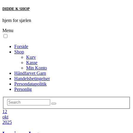
DIDDE K SHOP
hjem for sjælen
Menu
Forside
Shop
Kurv
Kasse
Min Konto
Håndfarvet Garn
Handelsbetingelser
Persondatapolitik
Personlig
12
okt
2025