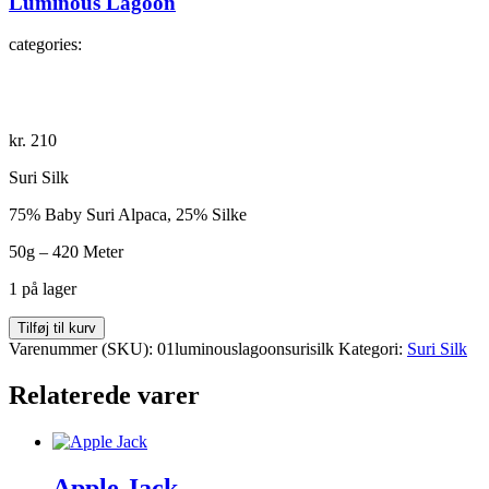
Luminous Lagoon
categories:
kr.
210
Suri Silk
75% Baby Suri Alpaca, 25% Silke
50g – 420 Meter
1 på lager
Luminous
Tilføj til kurv
Lagoon
Varenummer (SKU):
01luminouslagoonsurisilk
Kategori:
Suri Silk
antal
Relaterede varer
Apple Jack