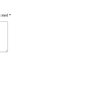
et med
*