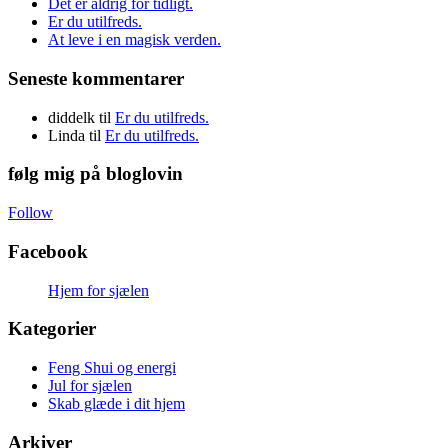
Det er aldrig for tidligt.
Er du utilfreds.
At leve i en magisk verden.
Seneste kommentarer
diddelk
til
Er du utilfreds.
Linda
til
Er du utilfreds.
følg mig på bloglovin
Follow
Facebook
Hjem for sjælen
Kategorier
Feng Shui og energi
Jul for sjælen
Skab glæde i dit hjem
Arkiver