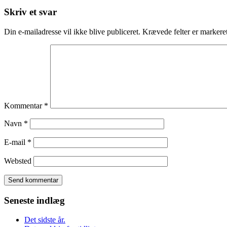
Skriv et svar
Din e-mailadresse vil ikke blive publiceret.
Krævede felter er marker
Kommentar
*
Navn
*
E-mail
*
Websted
Seneste indlæg
Det sidste år.