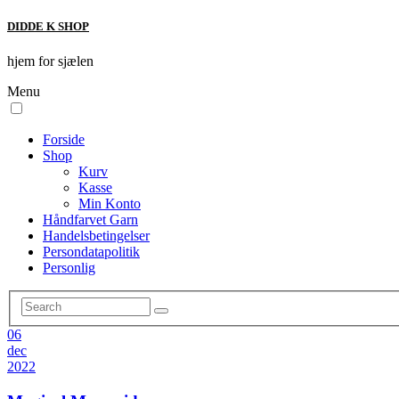
DIDDE K SHOP
hjem for sjælen
Menu
Forside
Shop
Kurv
Kasse
Min Konto
Håndfarvet Garn
Handelsbetingelser
Persondatapolitik
Personlig
06
dec
2022