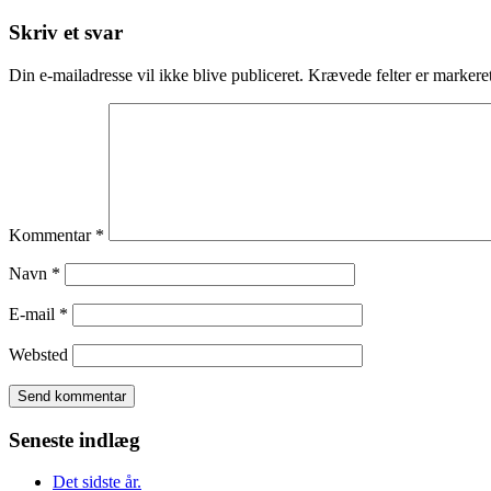
Skriv et svar
Din e-mailadresse vil ikke blive publiceret.
Krævede felter er marker
Kommentar
*
Navn
*
E-mail
*
Websted
Seneste indlæg
Det sidste år.