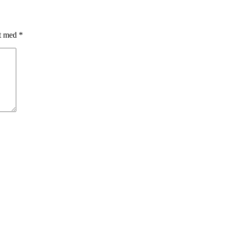
et med
*