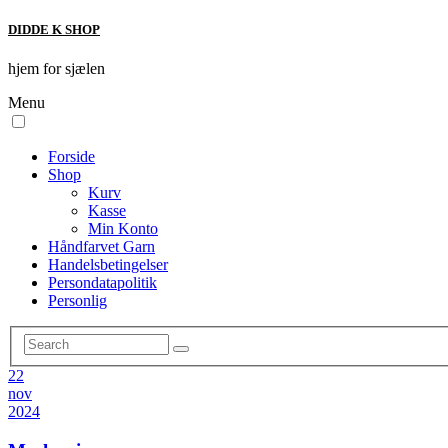
DIDDE K SHOP
hjem for sjælen
Menu
Forside
Shop
Kurv
Kasse
Min Konto
Håndfarvet Garn
Handelsbetingelser
Persondatapolitik
Personlig
22
nov
2024