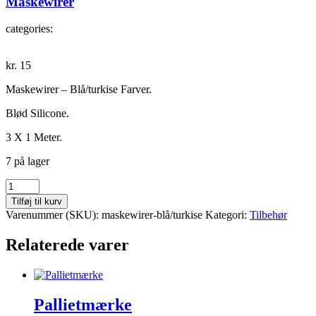
Maskewirer
categories:
kr.
15
Maskewirer – Blå/turkise Farver.
Blød Silicone.
3 X 1 Meter.
7 på lager
Maskewirer
antal
Tilføj til kurv
Varenummer (SKU):
maskewirer-blå/turkise
Kategori:
Tilbehør
Relaterede varer
Pallietmærke