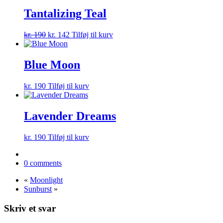
pris
pris
var:
er:
Tantalizing Teal
kr. 190.
kr. 142.
Den
Den
kr.
190
kr.
142
Tilføj til kurv
oprindelige
aktuelle
pris
pris
var:
er:
Blue Moon
kr. 190.
kr. 142.
kr.
190
Tilføj til kurv
Lavender Dreams
kr.
190
Tilføj til kurv
0 comments
«
Moonlight
Sunburst
»
Skriv et svar