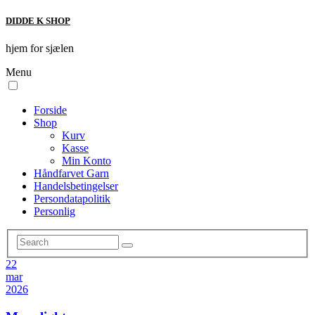
DIDDE K SHOP
hjem for sjælen
Menu
Forside
Shop
Kurv
Kasse
Min Konto
Håndfarvet Garn
Handelsbetingelser
Persondatapolitik
Personlig
22
mar
2026