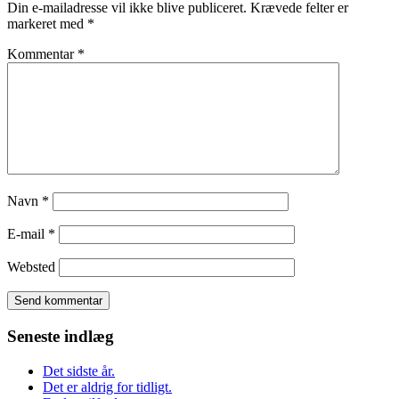
Din e-mailadresse vil ikke blive publiceret.
Krævede felter er
markeret med
*
Kommentar
*
Navn
*
E-mail
*
Websted
Seneste indlæg
Det sidste år.
Det er aldrig for tidligt.