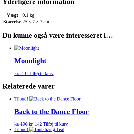
Yderligere information
Vægt
0,1 kg
Størrelse
25 × 7 × 7 cm
Du kunne også være interesseret i…
Moonlight
kr.
210
Tilføj til kurv
Relaterede varer
Tilbud!
Back to the Dance Floor
Den
Den
kr.
190
kr.
142
Tilføj til kurv
oprindelige
aktuelle
Tilbud!