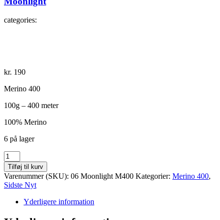
Moonlight
categories:
kr.
190
Merino 400
100g – 400 meter
100% Merino
6 på lager
Moonlight
antal
Tilføj til kurv
Varenummer (SKU):
06 Moonlight M400
Kategorier:
Merino 400
,
Sidste Nyt
Yderligere information