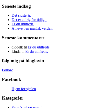
Seneste indlæg
Det sidste år.
Det er aldrig for tidligt.
Er du utilfreds.
At leve i en magisk verden.
Seneste kommentarer
diddelk
til
Er du utilfreds.
Linda
til
Er du utilfreds.
følg mig på bloglovin
Follow
Facebook
Hjem for sjælen
Kategorier
Feng Shui og energi