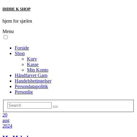
DIDDE K SHOP
hjem for sjælen
Menu
Forside
Shop
Kurv
Kasse
Min Konto
Håndfarvet Garn
Handelsbetingelser
Persondatapolitik
Personlig
20
aug
2024