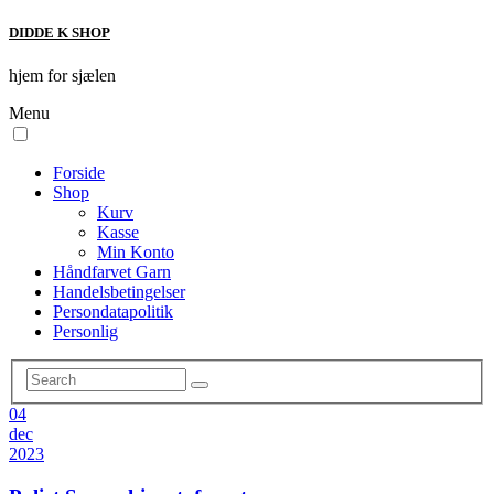
DIDDE K SHOP
hjem for sjælen
Menu
Forside
Shop
Kurv
Kasse
Min Konto
Håndfarvet Garn
Handelsbetingelser
Persondatapolitik
Personlig
04
dec
2023