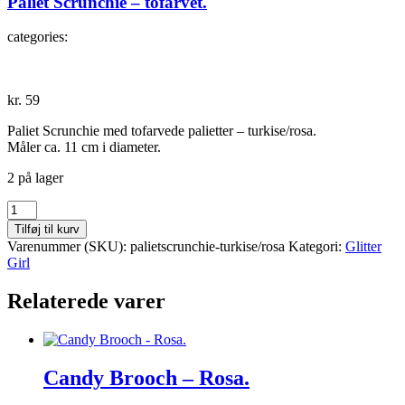
Paliet Scrunchie – tofarvet.
categories:
kr.
59
Paliet Scrunchie med tofarvede palietter – turkise/rosa.
Måler ca. 11 cm i diameter.
2 på lager
Paliet
Scrunchie
Tilføj til kurv
-
Varenummer (SKU):
palietscrunchie-turkise/rosa
Kategori:
Glitter
tofarvet.
Girl
antal
Relaterede varer
Candy Brooch – Rosa.