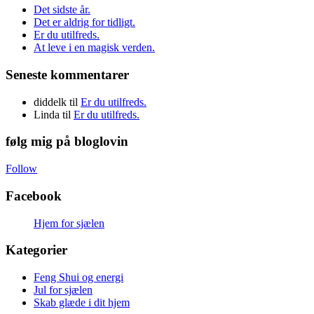
Det sidste år.
Det er aldrig for tidligt.
Er du utilfreds.
At leve i en magisk verden.
Seneste kommentarer
diddelk
til
Er du utilfreds.
Linda
til
Er du utilfreds.
følg mig på bloglovin
Follow
Facebook
Hjem for sjælen
Kategorier
Feng Shui og energi
Jul for sjælen
Skab glæde i dit hjem