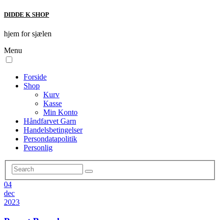
DIDDE K SHOP
hjem for sjælen
Menu
Forside
Shop
Kurv
Kasse
Min Konto
Håndfarvet Garn
Handelsbetingelser
Persondatapolitik
Personlig
04
dec
2023