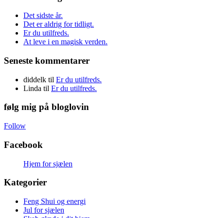
Det sidste år.
Det er aldrig for tidligt.
Er du utilfreds.
At leve i en magisk verden.
Seneste kommentarer
diddelk
til
Er du utilfreds.
Linda
til
Er du utilfreds.
følg mig på bloglovin
Follow
Facebook
Hjem for sjælen
Kategorier
Feng Shui og energi
Jul for sjælen