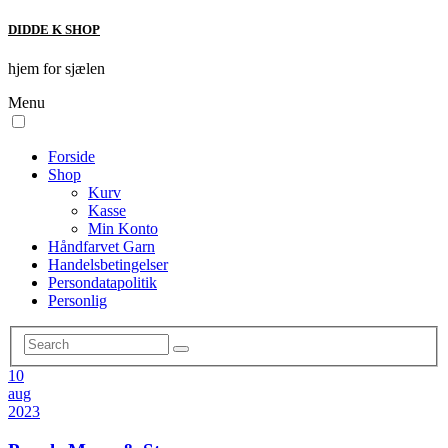
DIDDE K SHOP
hjem for sjælen
Menu
Forside
Shop
Kurv
Kasse
Min Konto
Håndfarvet Garn
Handelsbetingelser
Persondatapolitik
Personlig
10
aug
2023