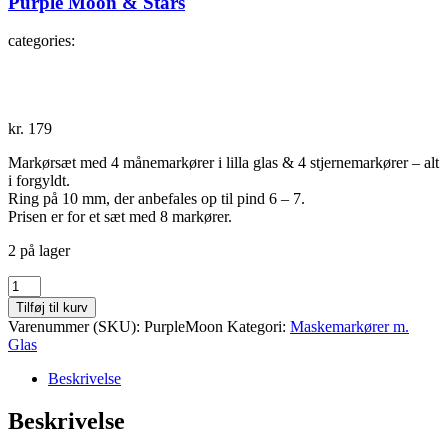
Purple Moon & Stars
categories:
kr.
179
Markørsæt med 4 månemarkører i lilla glas & 4 stjernemarkører – alt
i forgyldt.
Ring på 10 mm, der anbefales op til pind 6 – 7.
Prisen er for et sæt med 8 markører.
2 på lager
Purple
Moon
Tilføj til kurv
&
Varenummer (SKU):
PurpleMoon
Kategori:
Maskemarkører m.
Stars
Glas
antal
Beskrivelse
Beskrivelse