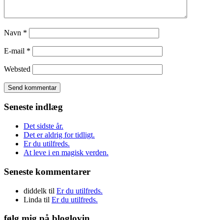
Navn
*
E-mail
*
Websted
Seneste indlæg
Det sidste år.
Det er aldrig for tidligt.
Er du utilfreds.
At leve i en magisk verden.
Seneste kommentarer
diddelk
til
Er du utilfreds.
Linda
til
Er du utilfreds.
følg mig på bloglovin