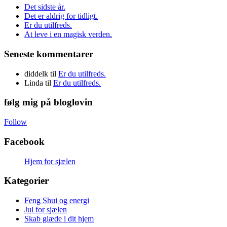
Det sidste år.
Det er aldrig for tidligt.
Er du utilfreds.
At leve i en magisk verden.
Seneste kommentarer
diddelk
til
Er du utilfreds.
Linda
til
Er du utilfreds.
følg mig på bloglovin
Follow
Facebook
Hjem for sjælen
Kategorier
Feng Shui og energi
Jul for sjælen
Skab glæde i dit hjem