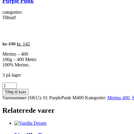
Purple Punk
categories:
Tilbud!
Den
Den
kr.
190
kr.
142
oprindelige
aktuelle
Merino – 400
pris
pris
100g – 400 Meter.
var:
er:
100% Merino.
kr. 190.
kr. 142.
3 på lager
Purple
Punk
Tilføj til kurv
antal
Varenummer (SKU):
01 PurplePunk M400
Kategorier:
Merino 400
,
Relaterede varer