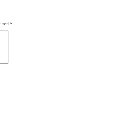
et med
*