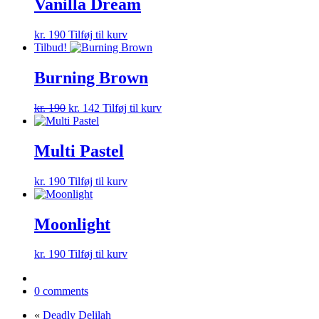
Vanilla Dream
kr.
190
Tilføj til kurv
Tilbud!
Burning Brown
Den
Den
kr.
190
kr.
142
Tilføj til kurv
oprindelige
aktuelle
pris
pris
var:
er:
Multi Pastel
kr. 190.
kr. 142.
kr.
190
Tilføj til kurv
Moonlight
kr.
190
Tilføj til kurv
0 comments
«
Deadly Delilah