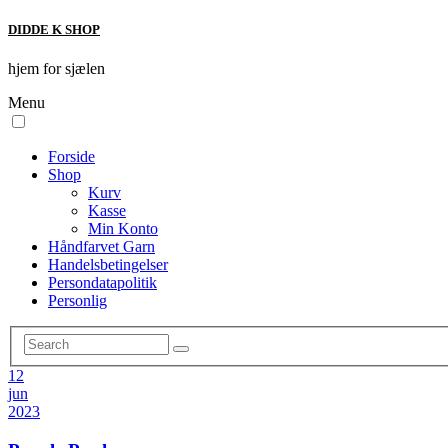
DIDDE K SHOP
hjem for sjælen
Menu
Forside
Shop
Kurv
Kasse
Min Konto
Håndfarvet Garn
Handelsbetingelser
Persondatapolitik
Personlig
12
jun
2023