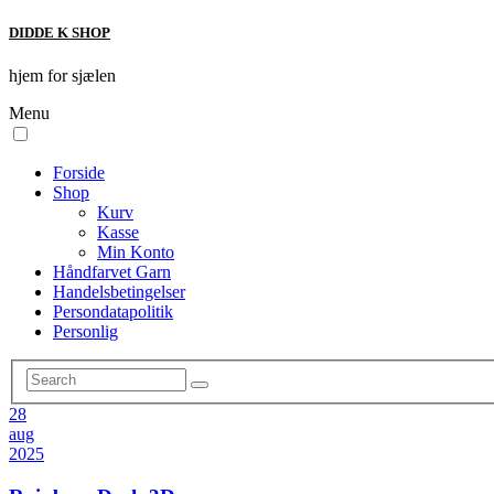
DIDDE K SHOP
hjem for sjælen
Menu
Forside
Shop
Kurv
Kasse
Min Konto
Håndfarvet Garn
Handelsbetingelser
Persondatapolitik
Personlig
28
aug
2025