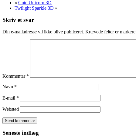
«
Cute Unicorn 3D
Twilight Sparkle 3D
»
Skriv et svar
Din e-mailadresse vil ikke blive publiceret.
Krævede felter er marker
Kommentar
*
Navn
*
E-mail
*
Websted
Seneste indlæg