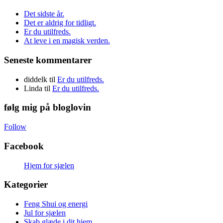
Det sidste år.
Det er aldrig for tidligt.
Er du utilfreds.
At leve i en magisk verden.
Seneste kommentarer
diddelk
til
Er du utilfreds.
Linda
til
Er du utilfreds.
følg mig på bloglovin
Follow
Facebook
Hjem for sjælen
Kategorier
Feng Shui og energi
Jul for sjælen
Skab glæde i dit hjem