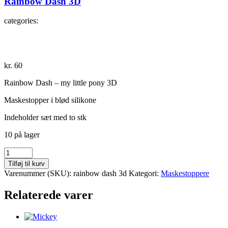
Rainbow Dash 3D
categories:
kr.
60
Rainbow Dash – my little pony 3D
Maskestopper i blød silikone
Indeholder sæt med to stk
10 på lager
Rainbow
Dash
Tilføj til kurv
3D
Varenummer (SKU):
rainbow dash 3d
Kategori:
Maskestoppere
antal
Relaterede varer