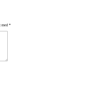
et med
*