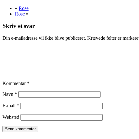
«
Rose
Rose
»
Skriv et svar
Din e-mailadresse vil ikke blive publiceret.
Krævede felter er marker
Kommentar
*
Navn
*
E-mail
*
Websted