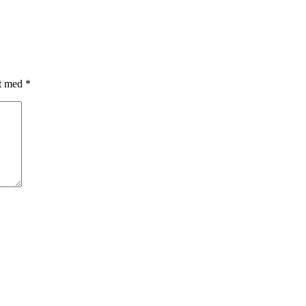
et med
*