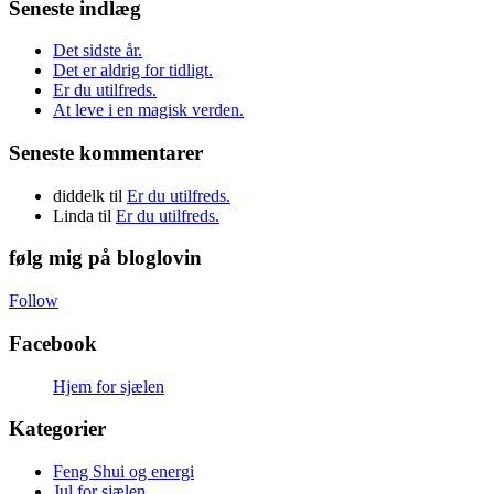
Seneste indlæg
Det sidste år.
Det er aldrig for tidligt.
Er du utilfreds.
At leve i en magisk verden.
Seneste kommentarer
diddelk
til
Er du utilfreds.
Linda
til
Er du utilfreds.
følg mig på bloglovin
Follow
Facebook
Hjem for sjælen
Kategorier
Feng Shui og energi
Jul for sjælen