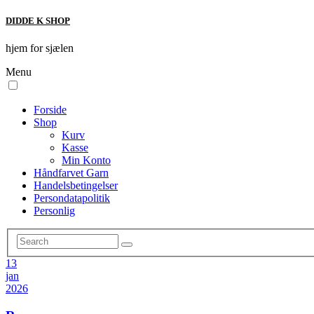
DIDDE K SHOP
hjem for sjælen
Menu
Forside
Shop
Kurv
Kasse
Min Konto
Håndfarvet Garn
Handelsbetingelser
Persondatapolitik
Personlig
13
jan
2026