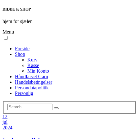
DIDDE K SHOP
hjem for sjælen
Menu
Forside
Shop
Kurv
Kasse
Min Konto
Håndfarvet Garn
Handelsbetingelser
Persondatapolitik
Personlig
12
jul
2024