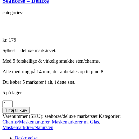
Seahorse – Deluxe
categories:
kr.
175
Søhest – deluxe markørsæt.
Med 5 forskellige & virkelig smukke sten/charms.
Alle med ring på 14 mm, der anbefales op til pind 8.
Du køber 5 markører i alt, i dette sæt.
5 på lager
Seahorse
-
Tilføj til kurv
Deluxe
Varenummer (SKU):
seahorse/deluxe-markersæt
Kategorier:
antal
Charms/Maskemarkører
,
Maskemarkører m. Glas
,
Maskemarkører/Natursten
Beskrivelse