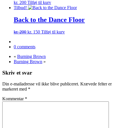
kr.
200
Tilføj til kurv
Tilbud!
Back to the Dance Floor
Den
Den
kr.
200
kr.
150
Tilføj til kurv
oprindelige
aktuelle
pris
pris
0 comments
var:
er:
kr. 200.
kr. 150.
«
Burning Brown
Burning Brown
»
Skriv et svar
Din e-mailadresse vil ikke blive publiceret.
Krævede felter er
markeret med
*
Kommentar
*