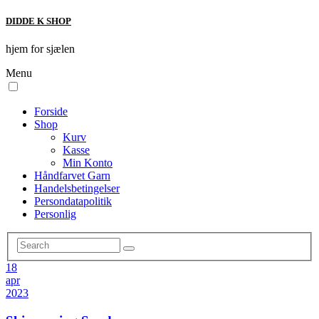
DIDDE K SHOP
hjem for sjælen
Menu
Forside
Shop
Kurv
Kasse
Min Konto
Håndfarvet Garn
Handelsbetingelser
Persondatapolitik
Personlig
18
apr
2023