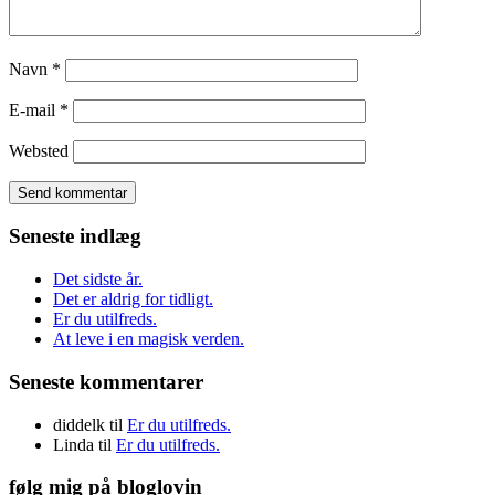
Navn
*
E-mail
*
Websted
Seneste indlæg
Det sidste år.
Det er aldrig for tidligt.
Er du utilfreds.
At leve i en magisk verden.
Seneste kommentarer
diddelk
til
Er du utilfreds.
Linda
til
Er du utilfreds.
følg mig på bloglovin