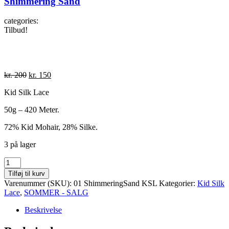
Shimmering Sand
categories:
Tilbud!
Den
Den
kr.
200
kr.
150
oprindelige
aktuelle
Kid Silk Lace
pris
pris
var:
er:
50g – 420 Meter.
kr. 200.
kr. 150.
72% Kid Mohair, 28% Silke.
3 på lager
Shimmering
Sand
Tilføj til kurv
antal
Varenummer (SKU):
01 ShimmeringSand KSL
Kategorier:
Kid Silk
Lace
,
SOMMER - SALG
Beskrivelse