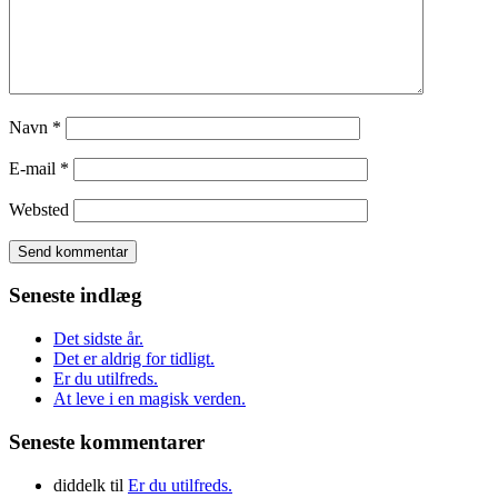
Navn
*
E-mail
*
Websted
Seneste indlæg
Det sidste år.
Det er aldrig for tidligt.
Er du utilfreds.
At leve i en magisk verden.
Seneste kommentarer
diddelk
til
Er du utilfreds.