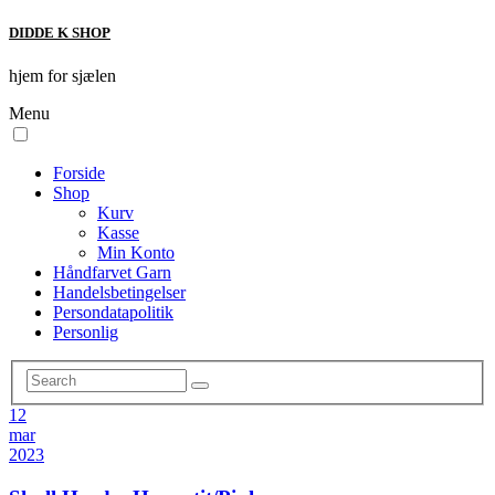
DIDDE K SHOP
hjem for sjælen
Menu
Forside
Shop
Kurv
Kasse
Min Konto
Håndfarvet Garn
Handelsbetingelser
Persondatapolitik
Personlig
12
mar
2023