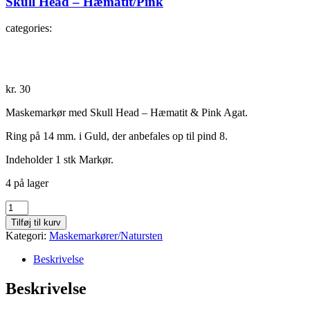
Skull Head – Hæmatit/Pink
categories:
kr.
30
Maskemarkør med Skull Head – Hæmatit & Pink Agat.
Ring på 14 mm. i Guld, der anbefales op til pind 8.
Indeholder 1 stk Markør.
4 på lager
Skull
Head
Tilføj til kurv
-
Kategori:
Maskemarkører/Natursten
Hæmatit/Pink
antal
Beskrivelse
Beskrivelse