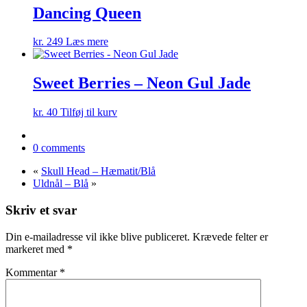
Dancing Queen
kr.
249
Læs mere
Sweet Berries – Neon Gul Jade
kr.
40
Tilføj til kurv
0 comments
«
Skull Head – Hæmatit/Blå
Uldnål – Blå
»
Skriv et svar
Din e-mailadresse vil ikke blive publiceret.
Krævede felter er
markeret med
*
Kommentar
*