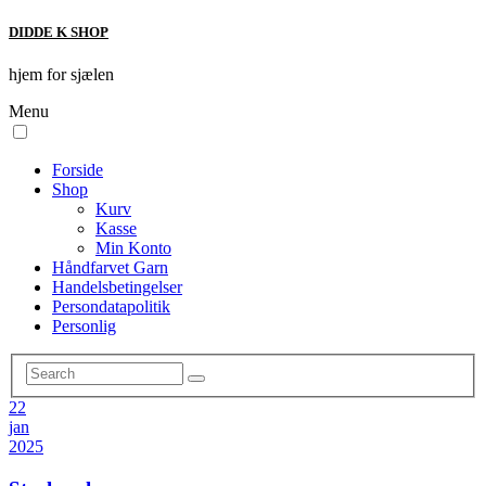
DIDDE K SHOP
hjem for sjælen
Menu
Forside
Shop
Kurv
Kasse
Min Konto
Håndfarvet Garn
Handelsbetingelser
Persondatapolitik
Personlig
22
jan
2025