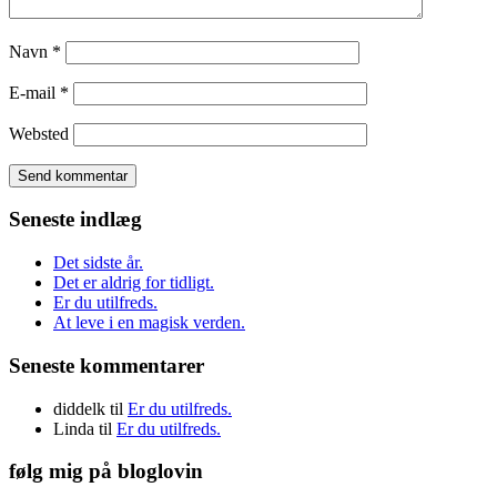
Navn
*
E-mail
*
Websted
Seneste indlæg
Det sidste år.
Det er aldrig for tidligt.
Er du utilfreds.
At leve i en magisk verden.
Seneste kommentarer
diddelk
til
Er du utilfreds.
Linda
til
Er du utilfreds.
følg mig på bloglovin