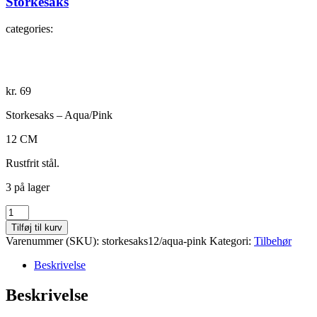
Storkesaks
categories:
kr.
69
Storkesaks – Aqua/Pink
12 CM
Rustfrit stål.
3 på lager
Storkesaks
antal
Tilføj til kurv
Varenummer (SKU):
storkesaks12/aqua-pink
Kategori:
Tilbehør
Beskrivelse
Beskrivelse